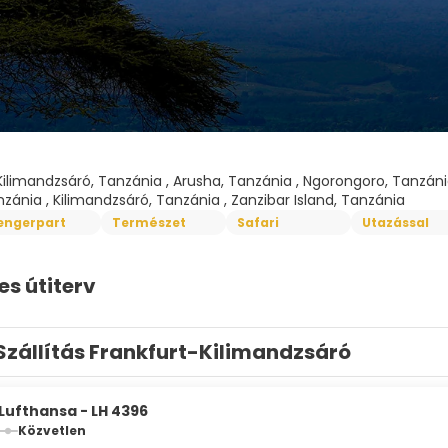
Kilimandzsáró, Tanzánia , Arusha, Tanzánia , Ngorongoro, Tanzánia
zánia , Kilimandzsáró, Tanzánia , Zanzibar Island, Tanzánia
engerpart
Természet
Safari
Utazással
es útiterv
Szállítás Frankfurt-Kilimandzsáró
Lufthansa - LH 4396
Közvetlen