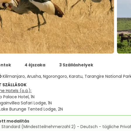
ontok
4 éjszaka
3 Szálláshelyek
Ó
Kilimanjaro, Arusha, Ngorongoro, Karatu, Tarangire National Par
T SZÁLLÁSOK
e Hotels (o.ä.):
o Palace Hotel, 1N
gainvillea Safari Lodge, 1N
 Lake Burunge Tented Lodge, 2N
ott modalitás
 Standard (Mindestteilnehmerzahl 2) - Deutsch - tägliche Priva