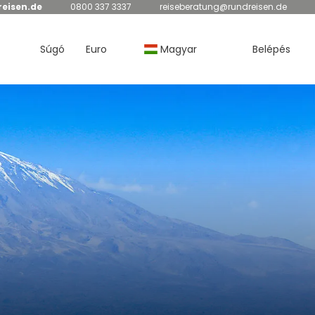
eisen.de
0800 337 3337
reiseberatung@rundreisen.de
Súgó
Euro
Magyar
Belépés