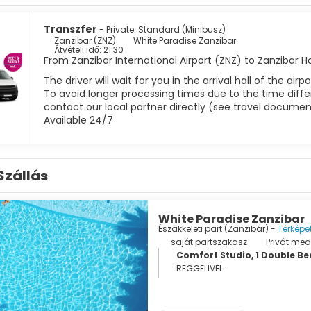
eteket, a nyüzsgő piacokat és a levegőt betöltő fűszerek illatát
égi Erődöt és a Szultáni Palotát, amelyek mindegyike bepillantás
egyik tetőtéri étteremben, ahol megkóstolhatja a helyi finomságo
Transzfer
- Private: Standard (Minibusz)
Zanzibar (ZNZ)
White Paradise Zanzibar
Átvételi idő: 21:30
randjai nem más, mint látványosak, porszerű fehér homokkal és tü
From Zanzibar International Airport (ZNZ) to Zanzibar H
alálható Nungwi és Kendwa nyüzsgő légkörükről és nyüzsgő éjszaka
ódni és táncolni vágynak egész éjszakán át. Nyugodtabb élményért
The driver will wait for you in the arrival hall of the ai
nyújtanak a kikapcsolódáshoz és a vízi sportokhoz, például a ki
To avoid longer processing times due to the time differ
lasztja, lélegzetelállító kilátással és az óceán nyugtató hangjaiva
contact our local partner directly (see travel documen
Available 24/7
on és a történelmi helyszíneken túl Zanzibár buja fűszerfarmokna
n, hogy megismerje a sziget szerepét a fűszerkereskedelemben, 
 a szerecsendió és a vanília. A természet szerelmesei számára kö
s majomnak és számos más vadon élő állatnak ad otthont. Baran
Szállás
dülálló növény- és állatvilágát. Változatos kínálatával Zanzibár
, és maradandó benyomást hagy minden látogatóban.
White Paradise Zanzibar
Északkeleti part (Zanzibár) -
Térképe
saját partszakasz
Privát me
Comfort Studio, 1 Double B
REGGELIVEL