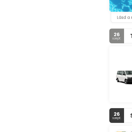
Lásd a 
26
szept.
26
szept.