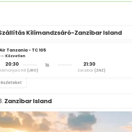
Szállítás Kilimandzsáró-Zanzibar Island
Air Tanzania - TC 105
Közvetlen
20:30
21:30
1ó
Kilimanjaro Intl
(JRO)
Zanzibar
(ZNZ)
részleteket
8.
Zanzibar Island