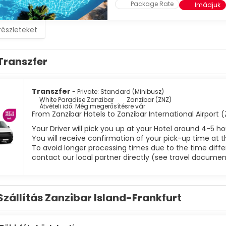
Package Rate
Imádjuk
részleteket
Transzfer
Transzfer
- Private: Standard (Minibusz)
White Paradise Zanzibar
Zanzibar (ZNZ)
Átvételi idő: Még megerősítésre vár
From Zanzibar Hotels to Zanzibar International Airport 
Your Driver will pick you up at your Hotel around 4-5 ho
You will receive confirmation of your pick-up time at t
To avoid longer processing times due to the time differ
contact our local partner directly (see travel documen
Szállítás Zanzibar Island-Frankfurt