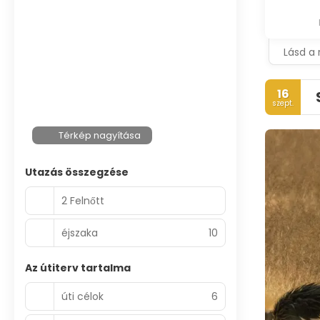
Lásd a 
16
szept.
Térkép nagyítása
Utazás összegzése
2 Felnőtt
éjszaka
10
Az útiterv tartalma
úti célok
6