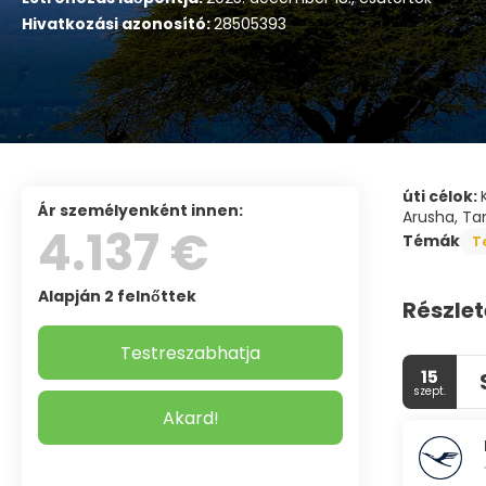
Hivatkozási azonosító:
28505393
úti célok:
ár személyenként innen:
Arusha, Tan
4.137 €
Témák
T
Alapján 2 felnőttek
Részlet
Testreszabhatja
15
szept.
Akard!