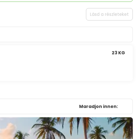
Lásd a részleteket
23 KG
Maradjon innen: