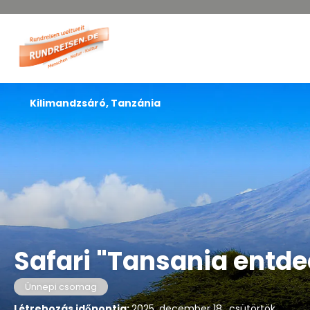
Kilimandzsáró, Tanzánia
Safari "Tansania entd
Ünnepi csomag
Létrehozás időpontja:
2025. december 18., csütörtök