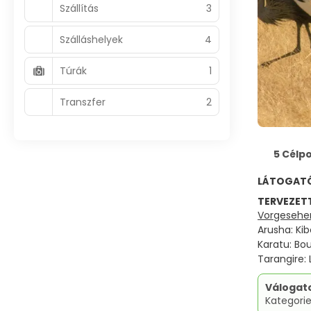
Szállítás
3
Szálláshelyek
4
Túrák
1
Transzfer
2
5 Célp
LÁTOGAT
TERVEZET
Vorgesehen
Arusha: Kib
Karatu: Bou
Tarangire:
Válogat
Kategorie