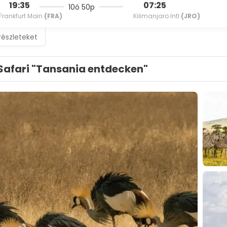
19:35
07:25
10ó 50p
Frankfurt Main
(FRA)
Kilimanjaro Intl
(JRO)
részleteket
Safari "Tansania entdecken"