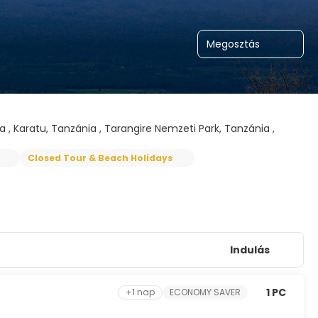
Megosztás
 , Karatu, Tanzánia , Tarangire Nemzeti Park, Tanzánia ,
Closed Tour & Beach Holidays
Indulás
1 PC
+1 nap
ECONOMY SAVER