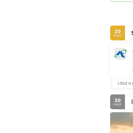
20
szept.
Lásd a 
20
szept.