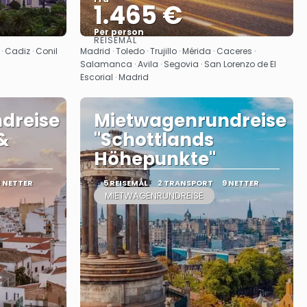
1.465 €
Per person
REISEMÅL
Se
· Cadiz · Conil
Madrid · Toledo · Trujillo · Mérida · Caceres‎ ·
Salamanca · Avila · Segovia · San Lorenzo de El
Escorial · Madrid
dreise
Mietwagenrundreise
&
"Schottlands
Höhepunkte"
8 NETTER
5 REISEMÅL
2 TRANSPORT
9 NETTER
MIETWAGENRUNDREISE