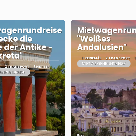
wagenrundreise
Mietwagenrun
ecke die
"Weißes
 der Antike -
Andalusien"
reta"
8 REISEMÅL
2 TRANSPORT
MIETWAGENRUNDREISE
L
2 TRANSPORT
7 NETTER
ENRUNDREISE
Fra