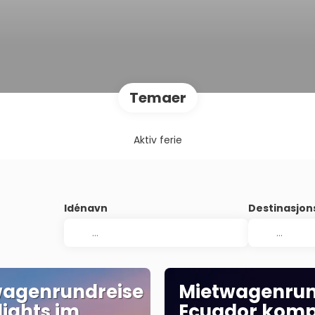
Temaer
Aktiv ferie
Idénavn
Destinasjo
wagenrundreise
Mietwagenrun
lights im
Ecuador kom