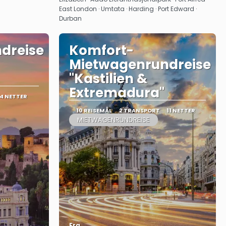
East London · Umtata · Harding · Port Edward ·
Durban
dreise
Komfort-
Mietwagenrundreise
"Kastilien &
Extremadura"
14 NETTER
10 REISEMÅL
2 TRANSPORT
11 NETTER
MIETWAGENRUNDREISE
Fra