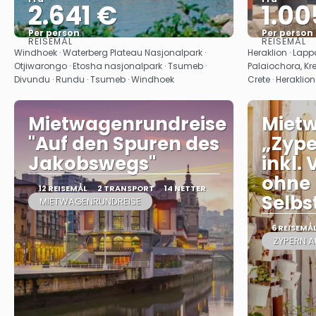
2.641 €
1.00
Per person
Per person
REISEMÅL
REISEMÅL
Se
Windhoek · Waterberg Plateau Nasjonalpark ·
Heraklion · Lappa
Otjiwarongo · Etosha nasjonalpark · Tsumeb ·
Palaiochora, Kre
Divundu · Rundu · Tsumeb · Windhoek
Crete · Heraklion
Mietwagenrundreise
Miet
"Auf den Spuren des
„Zype
Jakobswegs"
inkl.
ohne
12 REISEMÅL
2 TRANSPORT
14 NETTER
Selbs
MIETWAGENRUNDREISE
6 REISEMÅ
ZYPERN A