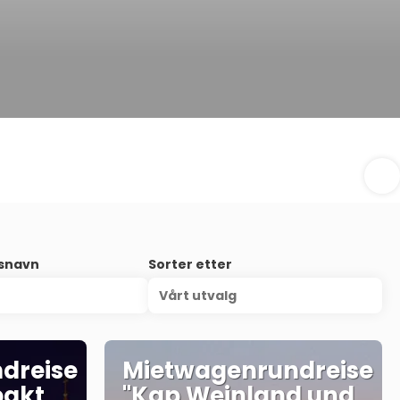
nsnavn
Sorter etter
Vårt utvalg
dreise
Mietwagenrundreise
pakt
"Kap Weinland und