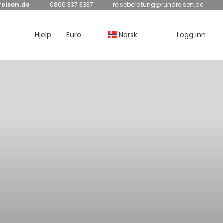
eisen.de
0800 337 3337
reiseberatung@rundreisen.de
Hjelp
Euro
Norsk
Logg inn