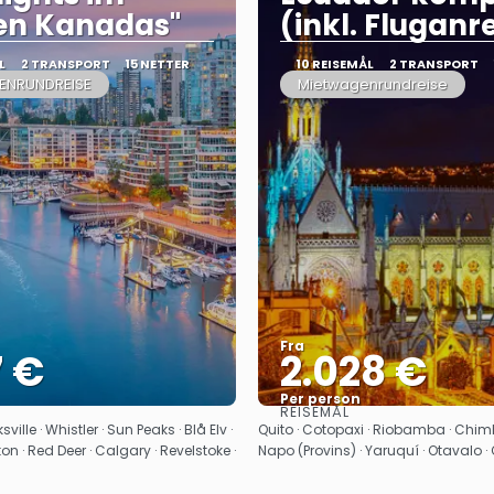
en Kanadas"
(inkl. Fluganr
L
2 TRANSPORT
15 NETTER
10 REISEMÅL
2 TRANSPORT
ENRUNDREISE
Mietwagenrundreise
Fra
7 €
2.028 €
Per person
REISEMÅL
Se
Se
ville · Whistler · Sun Peaks · Blå Elv ·
Quito · Cotopaxi · Riobamba · Chim
n · Red Deer · Calgary · Revelstoke ·
Napo (Provins) · Yaruquí · Otavalo ·