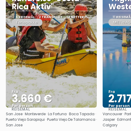
Rica Aktiv"
West
6 REISEMÅL
2 TRANSPORT
14 NETTER
11 REISEMÅ
Feriepakke
MIETWAG
Fra
Fra
3.660 €
2.71
Per person
Per person
REISEMÅL
REISEMÅL
Se
San Jose · Monteverde · La Fortuna · Boca Tapada ·
Vancouver · Parks
Puerto Viejo Sarapiqui · Puerto Viejo De Talamanca ·
Jasper · Edmonto
San Jose
Calgary