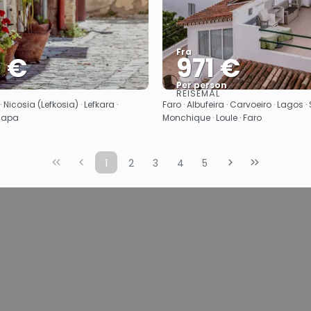
Fra
0 €
971 €
Per person
REISEMÅL
Se
Se
· Nicosia (Lefkosia) · Lefkara ·
Faro · Albufeira · Carvoeiro · Lagos · 
 Napa
Monchique · Loule · Faro
1
2
3
4
5