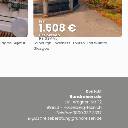
Fra
1.508 €
Per person
REISEMÅL
Se
Sagres · Aljezur ·
Edinburgh · Inverness · Thurso · Fort William ·
Glasgow
Kontakt
Rundreisen.de
Dr.-Wagner-Str. 12
99820 - Hörselberg-Hainich
Telefon:
0800 337 3337
E-post:
reiseberatung@rundreisen.de