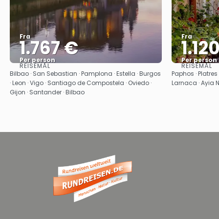
Fra
Fra
1.767 €
1.12
Per person
Per person
REISEMÅL
REISEMÅL
Se
Bilbao · San Sebastian · Pamplona · Estella · Burgos
Paphos · Platres 
· Leon · Vigo · Santiago de Compostela · Oviedo ·
Larnaca · Ayia
Gijon · Santander · Bilbao