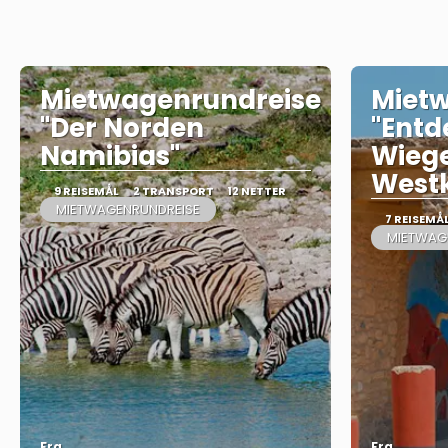
Mietwagenrundreise
Miet
"Der Norden
"Entd
Namibias"
Wiege
Westk
9 REISEMÅL
2 TRANSPORT
12 NETTER
MIETWAGENRUNDREISE
7 REISEMÅ
MIETWAG
Fra
Fra