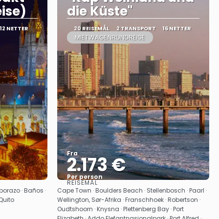
eise)
die Küste"
12 NETTER
20 REISEMÅL
2 TRANSPORT
16 NETTER
MIETWAGENRUNDREISE
Fra
2.173 €
Per person
REISEMÅL
Se
borazo · Baños ·
Cape Town · Boulders Beach · Stellenbosch · Paarl ·
 Quito
Wellington, Sør-Afrika · Franschhoek · Robertson ·
Oudtshoorn · Knysna · Plettenberg Bay · Port
Elizabeth · Addo Elefantnasjonalpark · Port Alfred ·