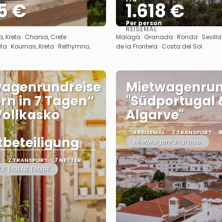
5 €
1.618 €
Per person
REISEMÅL
Se
Se
, Kreta · Chania, Crete ·
Malaga · Granada · Ronda · Sevilla 
ta · Kournas, Kreta · Rethymno,
de la Frontera · Costa del Sol
wagenrundreise
Mietwagenrun
rn in 7 Tagen“
"Südportugal 
 Vollkasko
Algarve"
9 REISEMÅL
2 TRANSPORT
tbeteiligung
Mietwagenrundreise
L
2 TRANSPORT
7 NETTER
UF EIGENE FAUST