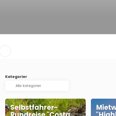
Kategorier
Selbstfahrer-
Miet
Rundreise "Costa
"High