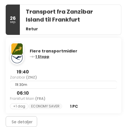
Transport fra Zanzibar
26
Island til Frankfurt
sep.
Retur
Flere transportmidler
1 Stopp
19:40
Zanzibar
(ZNZ)
11t 30m
06:10
Frankfurt Main
(FRA)
1 PC
+1 dag
ECONOMY SAVER
Se detaljer