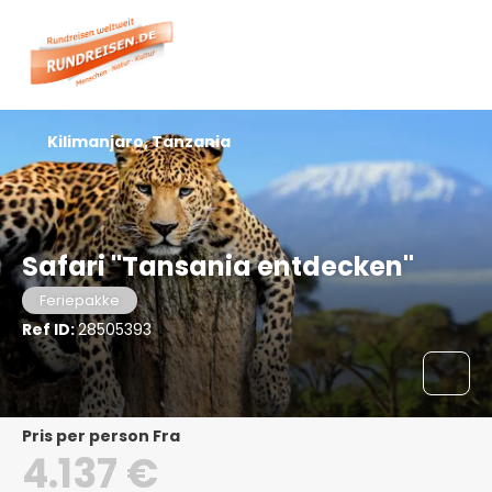
Kilimanjaro, Tanzania
Safari "Tansania entdecken"
Feriepakke
Ref ID:
28505393
pris per person Fra
4.137 €