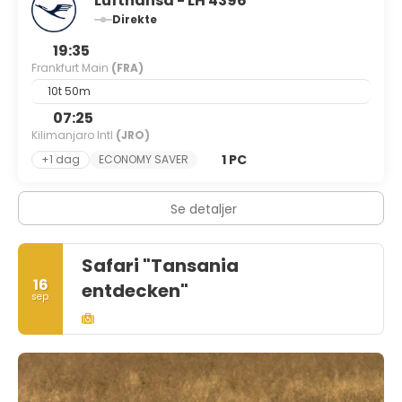
Lufthansa - LH 4396
Direkte
19:35
Frankfurt Main
(FRA)
10t 50m
07:25
Kilimanjaro Intl
(JRO)
1 PC
+1 dag
ECONOMY SAVER
Se detaljer
Safari "Tansania
16
entdecken"
sep.