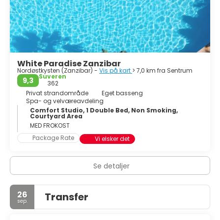
Jozani-skogen et must. Dette vernede området er
hjemsted for den sjeldne røde Colobus-apen og en rekke
annet dyreliv. Vandre gjennom de frodige stiene og
opplev øyas unike flora og fauna på nært hold. Med sitt
mangfoldige tilbud er Zanzibar Island et reisemål som
fengsler sansene og etterlater et varig inntrykk på alle
White Paradise Zanzibar
som besøker.
Nordøstkysten (Zanzibar) -
Vis på kart
> 7,0 km fra Sentrum
Suveren
9,3
362
Privat strandområde
Eget basseng
Spa- og velværeavdeling
Comfort Studio, 1 Double Bed, Non Smoking,
Courtyard Area
MED FROKOST
Package Rate
Vi elsker det
Se detaljer
26
Transfer
sep.