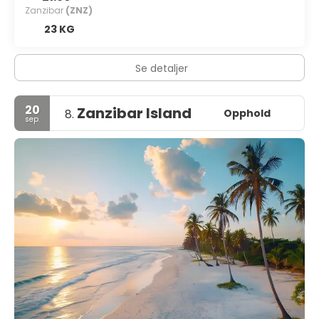
Zanzibar
(ZNZ)
23 KG
Se detaljer
20
Zanzibar Island
Opphold
8.
sep.