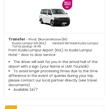
dominerer bybildet, men følelsen av gammel verdens
sjarm henger fortsatt igjen i den eldre delen av byen. Den
frodige grønne vegetasjonen overalt gjør den til en
hageby, og om natten er bygningene og gatene lyst opp
og forvandler Kuala Lumpur til en by av lys.
Kuala Lumpur er en multikulturell by med en unik blanding
av skikker, tradisjoner, fargerike festivaler, kulturer og et
Transfer
- Privat: Økonomiklasse (Bil)
stort utvalg av deilig mat. Denne dynamiske byen har
Kuala Lumpur Intl (KUL)
Verdant Hill Hotel Kuala Lumpur
mye å tilby for hver besøkende.
Tid for pickup: 14:45
From Kuala Lumpur Airport (KUL) to Kuala Lumpur
Hotel - door to door service
The driver will wait for you in the arrival hall of the
airport with a sign (your Name or LMX Touristik)
To avoid longer processing times due to the time
difference in the event of queries during your trip,
please contact our local partner directly (see travel
documents)
Available 24/7