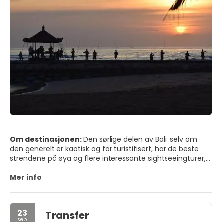
Om destinasjonen:
Den sørlige delen av Bali, selv om
den generelt er kaotisk og for turistifisert, har de beste
strendene på øya og flere interessante sightseeingturer,
så hvis du reiser til denne destinasjonen, anbefaler jeg at
du tilbringer minst tre fulle dager der. Hvis Bali er for
Mer info
overfylt, tar området rundt Kuta palmene: det var der de
første reisende kom i søken etter surf og de fant også et
paradis å eksportere. Men til tross for støyen og at den
23
Transfer
balinesiske kulturen ikke er like til stede som i andre
sep.