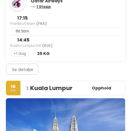
Qatar Airways
1 Stopp
17:15
Frankfurt Main
(FRA)
15t 30m
14:45
Kuala Lumpur Intl
(KUL)
25 KG
+1 dag
Se detaljer
16
Kuala Lumpur
Opphold
1.
sep.