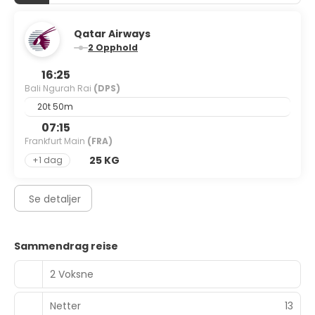
Qatar Airways
2 Opphold
16:25
Bali Ngurah Rai
(DPS)
20t 50m
07:15
Frankfurt Main
(FRA)
25 KG
+1 dag
Se detaljer
Sammendrag reise
2 Voksne
Netter
13