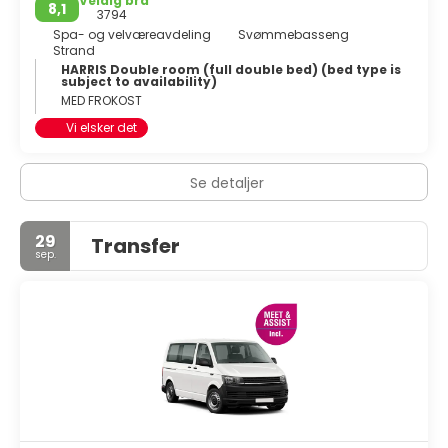
Veldig bra
8,1
3794
Spa- og velværeavdeling
Svømmebasseng
Strand
HARRIS Double room (full double bed) (bed type is
subject to availability)
MED FROKOST
Vi elsker det
Se detaljer
29
Transfer
sep.