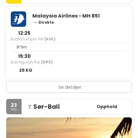
Malaysia Airlines - MH 851
Direkte
12:25
Kuala Lumpur Intl
(KUL)
3t 5m
15:30
Bali Ngurah Rai
(DPS)
25 KG
Se detaljer
23
Sør-Bali
Opphold
7.
sep.