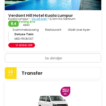
av skikker, tradisjoner, fargerike festivaler, kulturer og et
stort utvalg av deilig mat. Denne dynamiske byen har
mye å tilby for hver besøkende.
Verdant Hill Hotel Kuala Lumpur
Kuala Lumpur -
Vis på kart
> 3,1 km fra Sentrum
Veldig bra
8,4
4841
Svømmebasseng
Restaurant
Utsikt over byen
Deluxe Twin
MED FROKOST
Vi elsker det
Se detaljer
23
Transfer
sep.