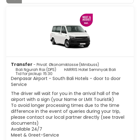
områder, kan Kuta og omgivelsene også nytes.
Legian-gaten er fin, ideell for å kjøpe suvenirer eller en
kjole ved å prute med lokalbefolkningen; Stranden er
veldig egnet for surfing og det beste å se den, da den er
full av surfere til alle døgnets tider!; Og solnedgangen er
en begivenhet du ikke kan gå glipp av. Lokalbefolkningen
strømmer til stranden i flokker, mange av dem ønsker å
ta bilder med deg, spille fotball eller bare bade; Og
spontane barer blir satt opp med friske øl og kasser som
lokal bar. Det er vakre solnedganger som er ufarlige.
Selvfølgelig er livet til lokalbefolkningen kortere enn i
Transfer
- Privat: Økonomiklasse (Minibuss)
andre deler av øya, eller i det minste ikke så integrert, så
Bali Ngurah Rai (DPS)
HARRIS Hotel Seminyak Bali
glem å finne et fint marked eller et tempel i hvert hjørne.
Tid for pickup: 15:30
Denpasar Airport - South Bali Hotels - door to door
Service
The driver will wait for you in the arrival hall of the
airport with a sign (your Name or LMX Touristik)
To avoid longer processing times due to the time
difference in the event of queries during your trip,
please contact our local partner directly (see travel
documents)
Available 24/7
Meet & Greet-Service