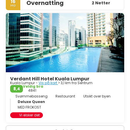
16
Overnatting
2 Netter
sep.
Verdant Hill Hotel Kuala Lumpur
Kuala Lumpur -
Vis på kart
> 3,1 km fra Sentrum
Veldig bra
8,4
4841
Svømmebasseng
Restaurant
Utsikt over byen
Deluxe Queen
MED FROKOST
Vi elsker det