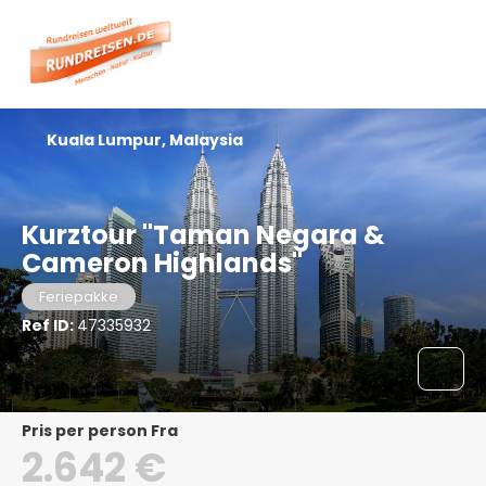
Kuala Lumpur, Malaysia
Kurztour "Taman Negara &
Cameron Highlands"
Feriepakke
Ref ID:
47335932
pris per person Fra
2.642 €