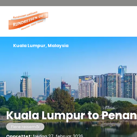
Kuala Lumpur, Malaysia
Kuala Lumpur to Pena
Flere reisemål
Opprettet:
fredag 27. februar 2026