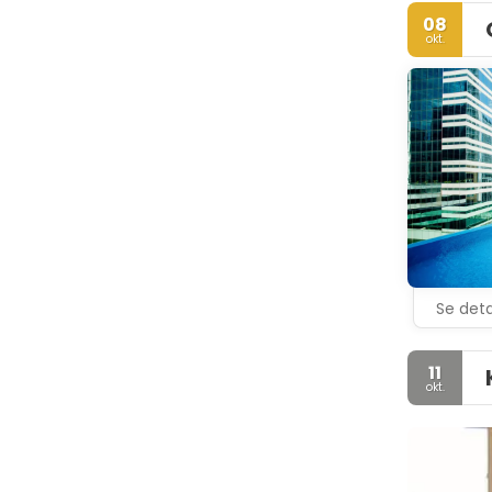
08
okt.
Se deta
11
okt.