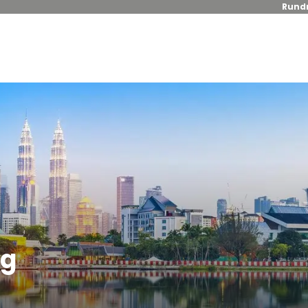
Rundr
ng