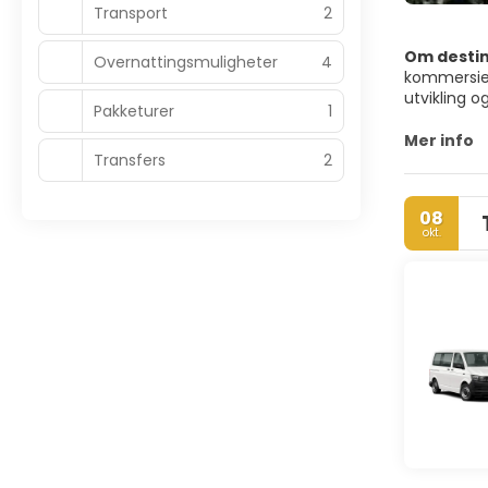
Transport
2
Om desti
Overnattingsmuligheter
4
kommersiel
utvikling 
Pakketurer
1
Kuala Lump
Mer info
Transfers
2
templer, m
bygninger,
grønne veg
08
by av lys.
okt.
Kuala Lumpu
mat. Denne