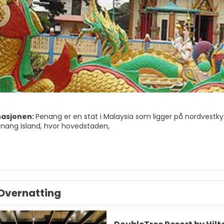
nasjonen:
Penang er en stat i Malaysia som ligger på nordvestk
Penang Island, hvor hovedstaden,
n, ligger, og Seberang Perai på Malayhalvøya. Penang er en av d
omstrende turistdestinasjon. George Town er for tiden et UNES
AKSJONER FOR TURISTER
Overnatting
verdensarvområde & Armenian Street, gammelt historisk områd
n.
ll. Har sannsynligvis den beste utsikten over Georgetown, spesie