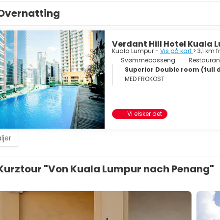
Overnatting
Verdant Hill Hotel Kuala
Kuala Lumpur -
Vis på kart
> 3,1 km 
Svømmebasseng
Restauran
Superior Double room (full 
MED FROKOST
Vi elsker det
ljer
Kurztour "Von Kuala Lumpur nach Penang"