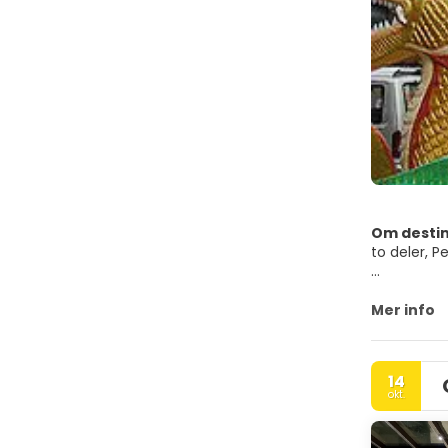
Om desti
to deler, 
George Tow
samt en bl
Mer info
HOVEDATTR
14
- UNESCOs 
okt.
Georgetow
- Penang Hi