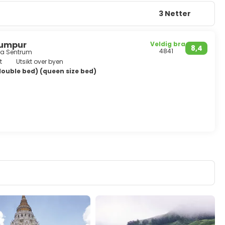
3 Netter
 Lumpur
Veldig bra
8,4
4841
fra Sentrum
t
Utsikt over byen
double bed) (queen size bed)