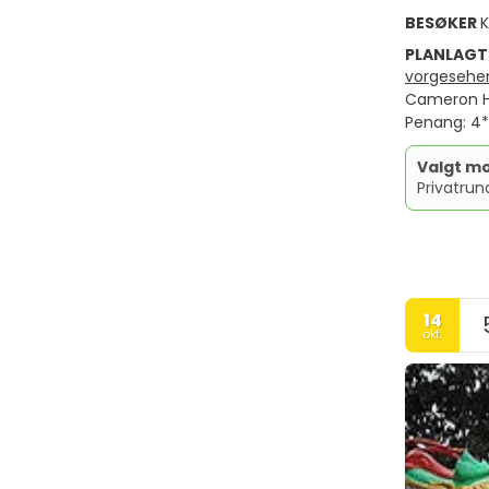
BESØKER
K
PLANLAGT
vorgesehene
Cameron Hi
Penang: 4*
Valgt mo
Privatrun
14
okt.