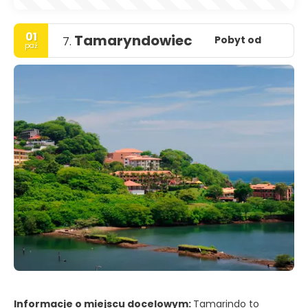
01
Tamaryndowiec
Pobyt od
7.
paź
Informacje o miejscu docelowym:
Tamarindo to