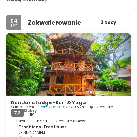
wioska rybacka, opierając się na rolnictwie, hodowli bydła i
małoskalowym rybołówstwie. Obecnie turystyka jest
głównym źródłem dochodu większości rodzin.
04
Zakwaterowanie
3 Nocy
paź
Don Jons Lodge -Surf & Yoga
Santa Teresa -
Pokaż na mapie
> 0,6 km stąd: Centrum
Dobry
7,8
119
Luksus
Plaża
Centrum fitness
Traditional Tree House
ZE ŚNIADANIEM