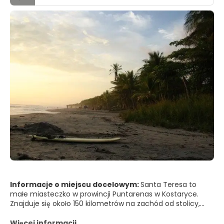
Informacje o miejscu docelowym:
Santa Teresa to
małe miasteczko w prowincji Puntarenas w Kostaryce.
Znajduje się około 150 kilometrów na zachód od stolicy,
San José. Podobnie jak inne nadmorskie wioski na
półwyspie Nicoya, Santa Teresa zaczęła jako odległa
Więcej informacji