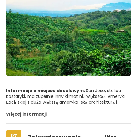
Informacje o miejscu docelowym:
San Jose, stolica
Kostaryki, ma zupełnie inny klimat niż większość Ameryki
Łacińskiej z dużo większą amerykańską architekturą i
klimatem śródziemnomorskim. San Jose to miasto w
środku natury. Położone w Dolinie Centralnej, miasto
Więcej informacji
otoczone jest najróżniejszymi formami dzikiej przyrody, a
także wulkanami, Poás i Irazú. Jest to również centralny
punkt, z którego można dotrzeć do bogatych parków
07
narodowych w kraju, wspaniałych plaż, niesamowitych