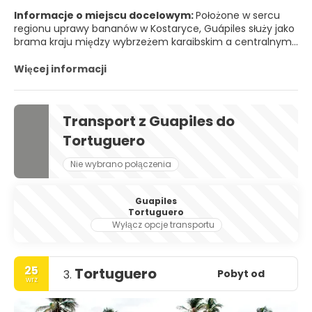
Informacje o miejscu docelowym:
Położone w sercu
regionu uprawy bananów w Kostaryce, Guápiles służy jako
brama kraju między wybrzeżem karaibskim a centralnymi
wyżynami. Guápiles jest pierwszym większym miastem
położonym wzdłuż autostrady 32 podczas podróży ze
Więcej informacji
stolicy San Jose do Puerto Limon.
Transport z Guapiles do
Tortuguero
Nie wybrano połączenia
Guapiles
Tortuguero
Wyłącz opcje transportu
25
Tortuguero
Pobyt od
3.
wrz