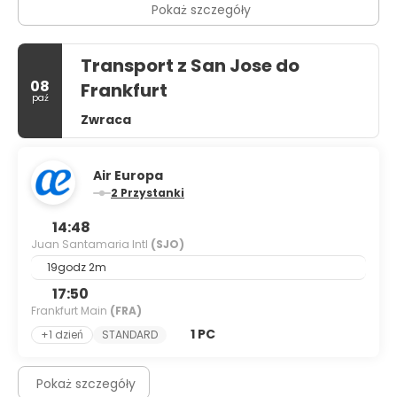
Pokaż szczegóły
Transport z San Jose do
08
Frankfurt
paź
Zwraca
Air Europa
2 Przystanki
14:48
Juan Santamaria Intl
(SJO)
19godz 2m
17:50
Frankfurt Main
(FRA)
1 PC
+1 dzień
STANDARD
Pokaż szczegóły