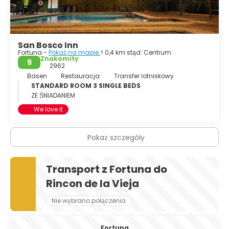
San Bosco Inn
Fortuna -
Pokaż na mapie
> 0,4 km stąd: Centrum
Znakomity
9
2962
Basen
Restauracja
Transfer lotniskowy
STANDARD ROOM 3 SINGLE BEDS
ZE ŚNIADANIEM
We love it
Pokaż szczegóły
Transport z Fortuna do
Rincon de la Vieja
Nie wybrano połączenia
Fortuna