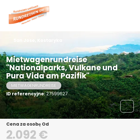
San Jose, Kostaryka
Mietwagenrundreise
"Nationalparks, Vulkane und
Pura Vida am Pazifik"
MIETWAGENRUNDREISE
ID referencyjne:
27599627
Cena za osobę Od
2.092 €