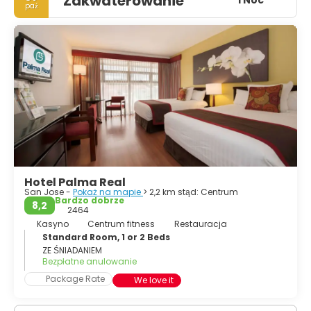
Zakwaterowanie
1 Noc
paź
rzek i dziewiczych gór. San José ma pewne atrakcje same
w sobie, takie jak Teatr Narodowy, Rynek Centralny,
Muzeum Narodowe lub Katedra Metropolitalna. Co więcej,
jego przyjaźni ludzie nadają miastu żywą atmosferę, co
można docenić w wielu restauracjach i barach w mieście.
Niektóre muzea i budynki zdradzają swoją kolonialną
przeszłość i europejskie wpływy artystyczne. San Jose ma
również wiele do zaoferowania i jest miastem o wielkim
znaczeniu historycznym i kulturowym.
Hotel Palma Real
San Jose -
Pokaż na mapie
> 2,2 km stąd: Centrum
Bardzo dobrze
8,2
2464
Kasyno
Centrum fitness
Restauracja
Standard Room, 1 or 2 Beds
ZE ŚNIADANIEM
Bezpłatne anulowanie
Package Rate
We love it