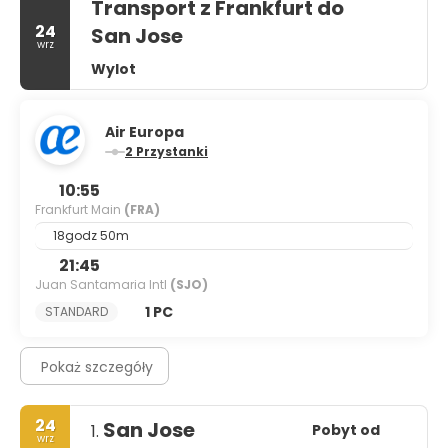
Transport z Frankfurt do
24
San Jose
wrz
Wylot
Air Europa
2 Przystanki
10:55
Frankfurt Main
(FRA)
18godz 50m
21:45
Juan Santamaria Intl
(SJO)
1 PC
STANDARD
Pokaż szczegóły
24
San Jose
Pobyt od
1.
wrz