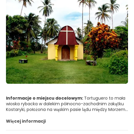
Informacje o miejscu docelowym:
Tortuguero to mała
wioska rybacka w dalekim północno-zachodnim zakątku
Kostaryki, położona na wąskim pasie lądu między Morzem
Karaibskim a Kanałem Tortuguero. Tortuguero jest
jednym z najbardziej odległych miejsc w Kostaryce i
Więcej informacji
można się tam dostać tylko łodzią lub samolotem.
Głównym powodem, dla którego większość ludzi podróżuje