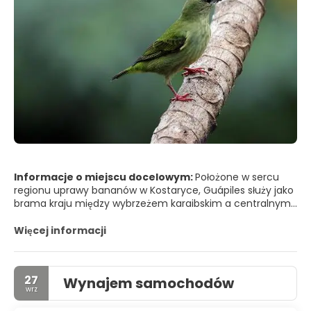
Informacje o miejscu docelowym:
Położone w sercu
regionu uprawy bananów w Kostaryce, Guápiles służy jako
brama kraju między wybrzeżem karaibskim a centralnymi
wyżynami. Guápiles jest pierwszym większym miastem
położonym wzdłuż autostrady 32 podczas podróży ze
Więcej informacji
stolicy San Jose do Puerto Limon.
27
Wynajem samochodów
wrz