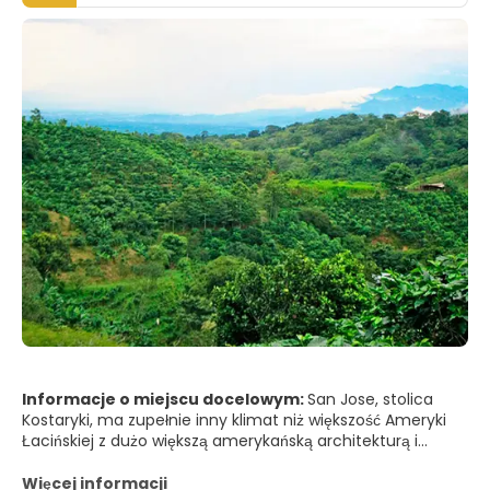
Informacje o miejscu docelowym:
San Jose, stolica
Kostaryki, ma zupełnie inny klimat niż większość Ameryki
Łacińskiej z dużo większą amerykańską architekturą i
klimatem śródziemnomorskim. San Jose to miasto w
środku natury. Położone w Dolinie Centralnej, miasto
Więcej informacji