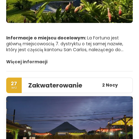
Informacje o miejscu docelowym:
La Fortuna jest
główną miejscowością 7. dystryktu o tej samej nazwie,
który jest częścią kantonu San Carlos, należącego do
prowincji Alajuela, położonej w centrum-północnej części
Kostaryki.
Więcej informacji
Atrakcyjne piękno krajobrazu dystryktu, jego lasy, szeroka
gama dostępnych atrakcji turystycznych, takich jak
27
Zakwaterowanie
canopy, rafting, obserwacja ptaków, wędkarstwo
2 Nocy
wrz
sportowe, piesze wędrówki, kąpiele termalne, a w
szczególności bliskość wulkanu Arenal, czynią go jednym z
najważniejszych celów turystycznych w Kostaryce.