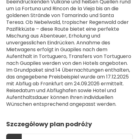
beeindruckenden Vulkane und heißen Quellen rund 
um La Fortuna und Rincon de la Vieja bis an die 
goldenen Strände von Tamarindo und Santa 
Teresa. Ob Nebelwald, tropischer Regenwald oder 
Pazifikküste – diese Route bietet eine perfekte 
Mischung aus Abenteuer, Erholung und 
unvergesslichen Eindrücken. Annahme des 
Mietwagens erfolgt in Guapiles nach dem 
Aufenthalt in Tortuguero, Transfers von Tortuguero 
nach Guapiles werden von den Hotels angeboten.
Im Grundpaket sind 14 Übernachtungen enthalten, 
das angegebene Preisbeispiel wurde am 17.12.2025 
mit Abflug ab Frankfurt am 24.09.2026 ermittelt. 
Reisedatum und Abflughafen sowie Hotel und 
Aufenthaltsdauer können Ihren individuellen 
Wünschen entsprechend angepasst werden.
Szczegółowy plan podróży