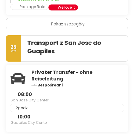
Package Rate
We love it
Pokaż szczegóły
Transport z San Jose do
25
Guapiles
wrz
Privater Transfer - ohne
Reiseleitung
Bezpośredni
08:00
San Jose City Center
2godz
10:00
Guapiles City Center