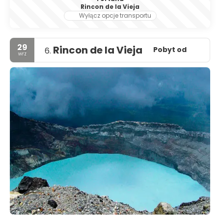
Rincon de la Vieja
Wyłącz opcje transportu
29
Rincon de la Vieja
Pobyt od
6.
wrz