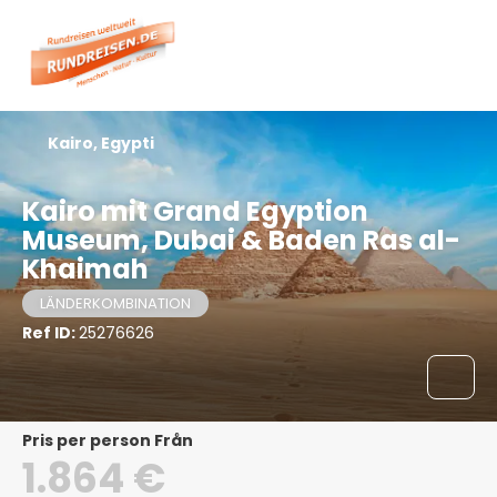
Kairo, Egypti
Kairo mit Grand Egyption
Museum, Dubai & Baden Ras al-
Khaimah
LÄNDERKOMBINATION
Ref ID:
25276626
pris per person Från
1.864 €