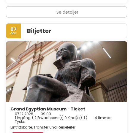
Se detaljer
07
Biljetter
dec.
Grand Egyptian Museum - Ticket
07.12.2026
09:00
1 Ingång
(
2 Erwachsene(r) 0 Kind(er): 1
)
4 timmar
Tyska
Eintrittskarte, Transfer und Reiseleiter