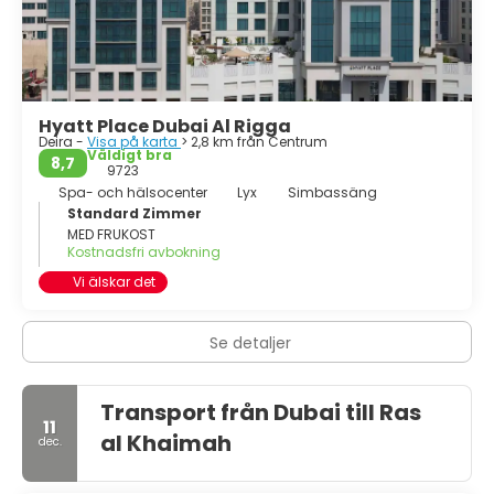
Hyatt Place Dubai Al Rigga
Deira -
Visa på karta
> 2,8 km från Centrum
Väldigt bra
8,7
9723
Spa- och hälsocenter
Lyx
Simbassäng
Standard Zimmer
MED FRUKOST
Kostnadsfri avbokning
Vi älskar det
Se detaljer
Transport från Dubai till Ras
11
al Khaimah
dec.