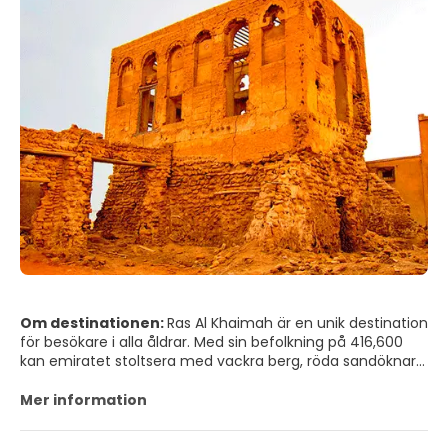
Om destinationen:
Ras Al Khaimah är en unik destination
för besökare i alla åldrar. Med sin befolkning på 416,600
kan emiratet stoltsera med vackra berg, röda sandöknar
och frodiga gröna slätter tillsammans med en serie
bäckar och laguner. Det har ett rikt kulturarv som sträcker
Mer information
sig tillbaka 5,000 år, vilket manifesteras i otaliga historiska
platser, fort och övergivna byar. Den emiratiska kulturen