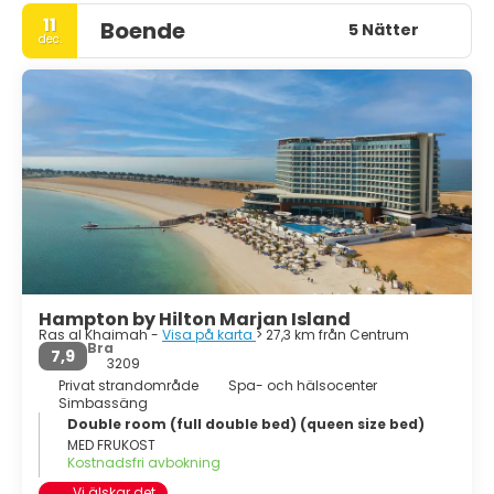
är alltid närvarande i Ras Al Khaimah och du kommer att
11
Boende
välkomnas med varm arabisk gästfrihet vart du än går.
5 Nätter
dec.
Ras Al Khaimah erbjuder en mängd underhållnings- och
avkopplingsmöjligheter, inklusive exklusiva hotell och
resorts, restauranger med internationella kök och utvalda
spa, allt till ett mycket bra värde för pengarna.
Hampton by Hilton Marjan Island
Ras al Khaimah -
Visa på karta
> 27,3 km från Centrum
Bra
7,9
3209
Privat strandområde
Spa- och hälsocenter
Simbassäng
Double room (full double bed) (queen size bed)
MED FRUKOST
Kostnadsfri avbokning
Vi älskar det