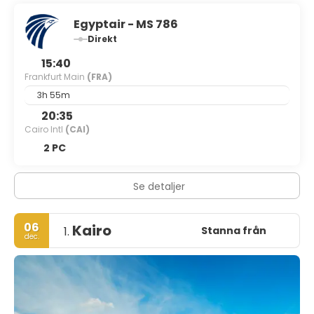
Egyptair - MS 786
Direkt
15:40
Frankfurt Main
(FRA)
3h 55m
20:35
Cairo Intl
(CAI)
2 PC
Se detaljer
06
Kairo
Stanna från
1.
dec.