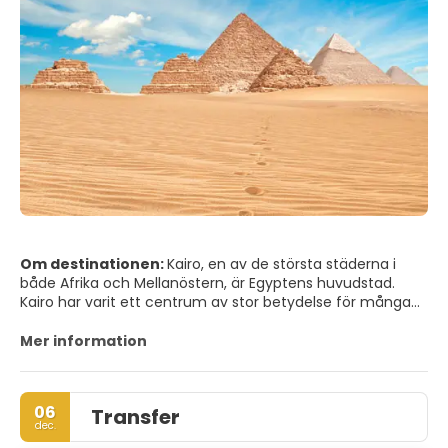
Om destinationen:
Kairo, en av de största städerna i
både Afrika och Mellanöstern, är Egyptens huvudstad.
Kairo har varit ett centrum av stor betydelse för många
civilisationer, kulturer och religioner. Från faraoniska och
grekisk-romerska till ottomanska och europeiska, och
Mer information
passerar judiska, kristna och islamiska, var och en av dess
identiteter har lämnat ett starkt avtryck på Kairo, vilket
gör det till en av de mest fascinerande städerna i världen.
06
Transfer
dec.
Giza-platån, som inkluderar pyramiderna i Giza och