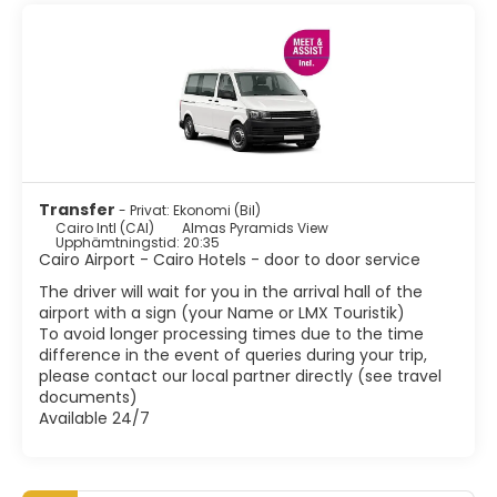
sfinxen, är de enda kvarvarande monumenten i de sju
underverken i den antika världen och landets mest kända
turistattraktion. Pyramidernas stora massa är
respektingivande. Islamiska Kairo, centrum av historiska
Kairo, görs bäst till fots. Beläget öster om centrum är det
fullt av charmiga små moskéer och vattenfontäner. De
viktigaste platserna att besöka är Citadellet, Mohamed
Ali-moskén, Khan el Khalili, huvudbasaren, några historiska
moskéer och utställningar av medeltida arkitektur, liksom
några av Kairos turkiska bad eller Hammams. Inget besök i
Transfer
- Privat: Ekonomi (Bil)
Kairo är komplett utan att se egyptiska museet.
Cairo Intl (CAI)
Almas Pyramids View
Upphämtningstid: 20:35
Cairo Airport - Cairo Hotels - door to door service
Exotisk atmosfär, kaotisk trafik, tusentals minareter, buller,
charmiga människor, Kairo är en fascinerande stad. Få
The driver will wait for you in the arrival hall of the
städer i världen överträffar Kairo i antal monument eller
airport with a sign (your Name or LMX Touristik)
arkitektoniska stilar. Kairo är inte en vanlig stad, Kairo är en
To avoid longer processing times due to the time
hel värld.
difference in the event of queries during your trip,
please contact our local partner directly (see travel
documents)
Available 24/7