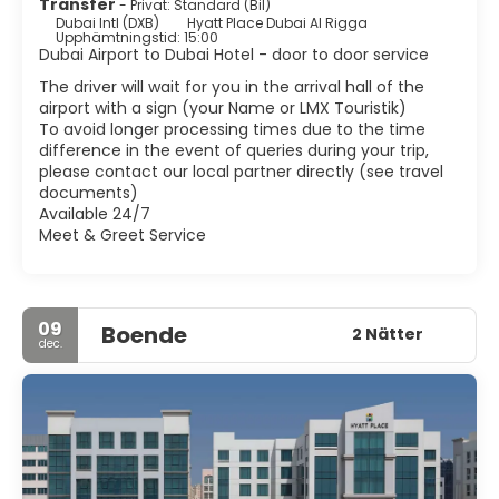
Transfer
- Privat: Standard (Bil)
Dubai är en framåtblickande stad i ständig utveckling
Dubai Intl (DXB)
Hyatt Place Dubai Al Rigga
men har lyckats behålla sina traditioner och kultur. Så det
Upphämtningstid: 15:00
är rättvist att säga att Dubai är en av de mest spännande
Dubai Airport to Dubai Hotel - door to door service
platserna i världen.
The driver will wait for you in the arrival hall of the
airport with a sign (your Name or LMX Touristik)
To avoid longer processing times due to the time
difference in the event of queries during your trip,
please contact our local partner directly (see travel
documents)
Available 24/7
Meet & Greet Service
09
Boende
2 Nätter
dec.