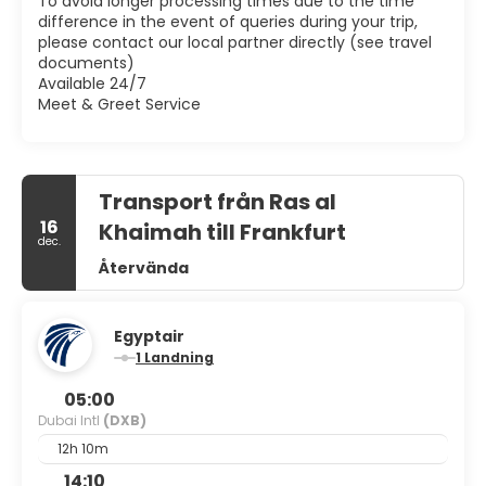
To avoid longer processing times due to the time
difference in the event of queries during your trip,
please contact our local partner directly (see travel
documents)
Available 24/7
Meet & Greet Service
Transport från Ras al
16
Khaimah till Frankfurt
dec.
Återvända
Egyptair
1 Landning
05:00
Dubai Intl
(DXB)
12h 10m
14:10