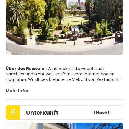
Über das Reiseziel:
Windhoek ist die Hauptstadt
Namibias und nicht weit entfernt vom internationalen
Flughafen. Windhoek bietet eine Vielzahl von Restaurants,
Geschäften, Unterhaltungsmöglichkeiten und
Übernachtungsmöglichkeiten. Die Stadt ist sauber, sicher
Mehr Infos
und gut organisiert. Die Hauptstadt hat eine interessante
Mischung aus historischer Architektur und modernen
Gebäuden, von denen viele eine Sehenswürdigkeit ist z.B.
12
Unterkunft
darunter die Alte Feste und die 1907 - 1910 erbaute
1 Nacht
Okt.
Christuskirche.