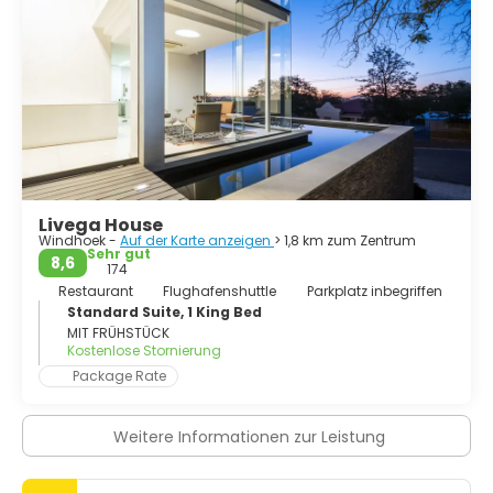
Livega House
Windhoek -
Auf der Karte anzeigen
> 1,8 km zum Zentrum
Sehr gut
8,6
174
Restaurant
Flughafenshuttle
Parkplatz inbegriffen
Standard Suite, 1 King Bed
MIT FRÜHSTÜCK
Kostenlose Stornierung
Package Rate
Weitere Informationen zur Leistung