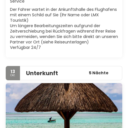
Service
• Botanischer Garten der SSR
Der Fahrer wartet in der Ankunftshalle des Flughafens
• Aquarium
mit einem Schild auf Sie (Ihr Name oder LMX
Touristik)
Um längere Bearbeitungszeiten aufgrund der
Zeitverschiebung bei Rückfragen während Ihrer Reise
zu vermeiden, wenden Sie sich bitte direkt an unseren
Partner vor Ort (siehe Reiseunterlagen)
Verfügbar 24/7
13
Unterkunft
5 Nächte
Okt.