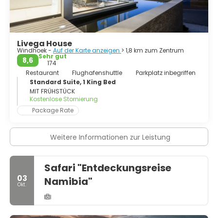
Livega House
Windhoek -
Auf der Karte anzeigen
> 1,8 km zum Zentrum
Sehr gut
8,6
174
Restaurant
Flughafenshuttle
Parkplatz inbegriffen
Standard Suite, 1 King Bed
MIT FRÜHSTÜCK
Kostenlose Stornierung
Package Rate
Weitere Informationen zur Leistung
Safari "Entdeckungsreise
03
Namibia"
Okt.