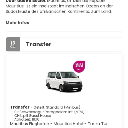
Über das Reiseziel:
Mauritius, offiziell die Republik
Mauritius, ist ein Inselstaat im Indischen Ozean an der
Südostküste des afrikanischen Kontinents. Zum Land
gehören die Insel Mauritius, Rodrigues, die Agalega-Inseln
und der Saint-Brandon-Archipel. Die Inseln Mauritius,
Mehr Infos
Rodrigues und Réunion bilden die Maskarenen. Die
Hauptstadt und größte Stadt ist Port Louis.
13
Transfer
WICHTIGSTE TOURISTENATTRAKTIONEN
Okt.
• Grand Bay
• Pereybere
• Ruinen von Balaclava
• Triolet Shivala
• Obstgärten von Labourdonnais. Entdecken Sie eine
große Vielfalt an tropischen Obstbäumen und
farbenprächtigen, duftenden exotischen Blumen.
Transfer
- Geteilt: Standard (Minibus)
Sir Seewoosagur Ramgoolam Intl (MRU)
• Die Caudan Waterfront
CHILLpill Guest House
Abholzeit: 19:10
Mauritius Flughafen - Mauritius Hotel - Tür zu Tür
• Der Basar von Port Louis