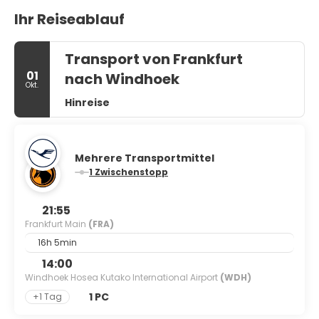
Ihr Reiseablauf
Transport von Frankfurt
01
nach Windhoek
Okt.
Hinreise
Mehrere Transportmittel
1 Zwischenstopp
21:55
Frankfurt Main
(FRA)
16h 5min
14:00
Windhoek Hosea Kutako International Airport
(WDH)
1 PC
+1 Tag