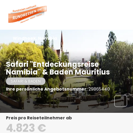
Windhoek, Namibia
Safari "Entdeckungsreise
Namibia" & Baden Mauritius
SAFARI & BADEN
Ihre persönliche Angebotsnummer:
29865440
Preis pro Reiseteilnehmer ab
4.823 €