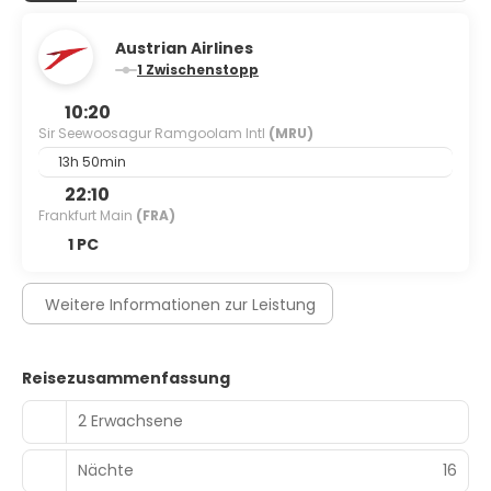
Austrian Airlines
1 Zwischenstopp
10:20
Sir Seewoosagur Ramgoolam Intl
(MRU)
13h 50min
22:10
Frankfurt Main
(FRA)
1 PC
Weitere Informationen zur Leistung
Reisezusammenfassung
2 Erwachsene
Nächte
16