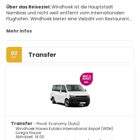
Über das Reiseziel:
Windhoek ist die Hauptstadt
Namibias und nicht weit entfernt vom internationalen
Flughafen. Windhoek bietet eine Vielzahl von Restaurants,
Geschäften, Unterhaltungsmöglichkeiten und
Übernachtungsmöglichkeiten. Die Stadt ist sauber, sicher
Mehr Infos
und gut organisiert. Die Hauptstadt hat eine interessante
Mischung aus historischer Architektur und modernen
Gebäuden, von denen viele eine Sehenswürdigkeit ist z.B.
02
Transfer
darunter die Alte Feste und die 1907 - 1910 erbaute
Okt.
Christuskirche.
Transfer
- Privat: Economy (Auto)
Windhoek Hosea Kutako International Airport (WDH)
Livega House
Abholzeit: 14:00