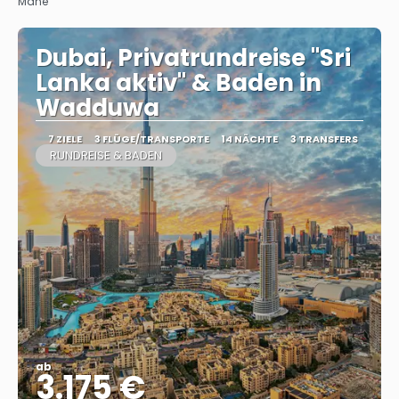
Mahé
Dubai, Privatrundreise "Sri
Lanka aktiv" & Baden in
Wadduwa
7 ZIELE
3 FLÜGE/TRANSPORTE
14 NÄCHTE
3 TRANSFERS
RUNDREISE & BADEN
ab
3.175 €