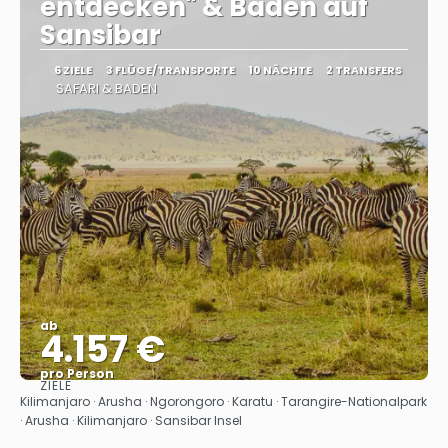
entdecken" & Baden auf
Sansibar
6 ZIELE
3 FLÜGE/TRANSPORTE
10 NÄCHTE
2 TRANSFERS
SAFARI & BADEN
ab
4.157 €
pro Person
ZIELE
Sehen
Kilimanjaro · Arusha · Ngorongoro · Karatu · Tarangire-Nationalpark
· Arusha · Kilimanjaro · Sansibar Insel