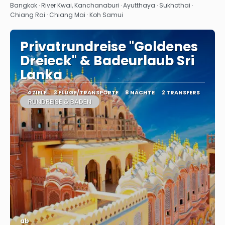
Sehen
Bangkok · River Kwai, Kanchanaburi · Ayutthaya · Sukhothai ·
Chiang Rai · Chiang Mai · Koh Samui
Privatrundreise "Goldenes
Dreieck" & Badeurlaub Sri
Lanka
4 ZIELE
3 FLÜGE/TRANSPORTE
8 NÄCHTE
2 TRANSFERS
RUNDREISE & BADEN
ab