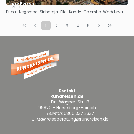
pro Person
ZIELE
Sehen
Dubai · Negombo · Sinharaja · Ella · Kandy · Colombo · Wadduwa
1
2
3
4
5
Kontakt
Rundreisen.de
Dr.-Wagner-Str. 12
99820 - Hörselberg-Hainich
Telefon:
0800 337 3337
E-Mail:
reiseberatung@rundreisen.de