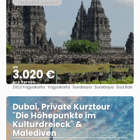
RUNDREISE & BADEN
ab
3.020 €
pro Person
ZIELE
Yogyakarta · Yogyakarta · Surabaya · Surabaya · Süd Bali
Sehen
Dubai, Private Kurztour
"Die Höhepunkte im
Kulturdreieck" &
Malediven