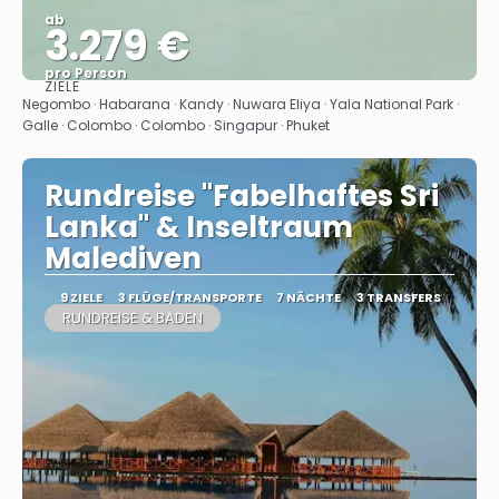
ab
3.279 €
pro Person
ZIELE
Sehen
Negombo · Habarana · Kandy · Nuwara Eliya · Yala National Park ·
Galle · Colombo · Colombo · Singapur · Phuket
Rundreise "Fabelhaftes Sri
Lanka" & Inseltraum
Malediven
9 ZIELE
3 FLÜGE/TRANSPORTE
7 NÄCHTE
3 TRANSFERS
RUNDREISE & BADEN