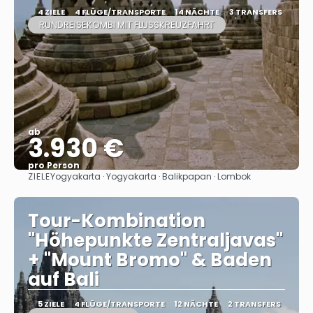
4 ZIELE
4 FLÜGE/TRANSPORTE
14 NÄCHTE
3 TRANSFERS
RUNDREISEKOMBI MIT FLUSSKREUZFAHRT
ab
3.930 €
pro Person
ZIELE
Yogyakarta · Yogyakarta · Balikpapan · Lombok
Sehen
Tour-Kombination
"Höhepunkte Zentraljavas"
+ "Mount Bromo" & Baden
auf Bali
5 ZIELE
4 FLÜGE/TRANSPORTE
12 NÄCHTE
2 TRANSFERS