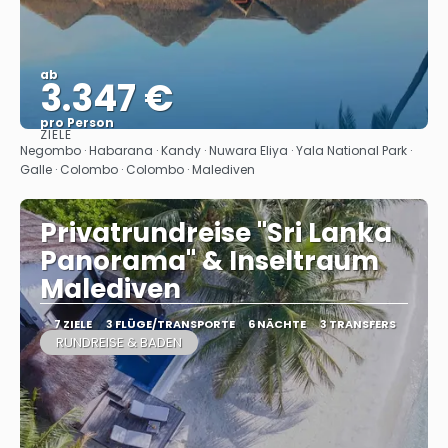
ab
3.347 €
pro Person
ZIELE
Sehen
Negombo · Habarana · Kandy · Nuwara Eliya · Yala National Park ·
Galle · Colombo · Colombo · Malediven
Privatrundreise "Sri Lanka
Panorama" & Inseltraum
Malediven
7 ZIELE
3 FLÜGE/TRANSPORTE
6 NÄCHTE
3 TRANSFERS
RUNDREISE & BADEN