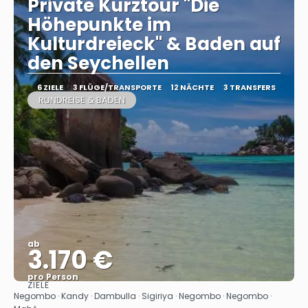
Private Kurztour "Die
Höhepunkte im
Kulturdreieck" & Baden auf
den Seychellen
6 ZIELE
3 FLÜGE/TRANSPORTE
12 NÄCHTE
3 TRANSFERS
RUNDREISE & BADEN
ab
3.170 €
pro Person
ZIELE
Sehen
Negombo · Kandy · Dambulla · Sigiriya · Negombo · Negombo ·