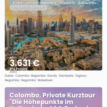
8 ZIELE
4 FLÜGE/TRANSPORTE
14 NÄCHTE
6 TRANSFERS
RUNDREISE & BADEN
ab
3.631 €
pro Person
ZIELE
Sehen
Dubai · Colombo · Negombo · Kandy · Dambulla · Sigiriya ·
Negombo · Negombo · Malediven
Colombo, Private Kurztour
"Die Höhepunkte im