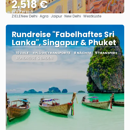
2.518 €
pro Person
ZIELE
New Delhi · Agra · Jaipur · New Delhi · Westküste
Sehen
Rundreise "Fabelhaftes Sri
Lanka", Singapur & Phuket
10 ZIELE
4 FLÜGE/TRANSPORTE
8 NÄCHTE
5 TRANSFERS
RUNDREISE & BADEN