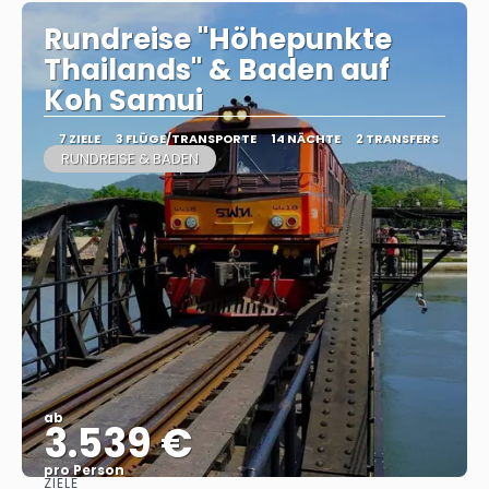
Rundreise "Höhepunkte
Thailands" & Baden auf
Koh Samui
7 ZIELE
3 FLÜGE/TRANSPORTE
14 NÄCHTE
2 TRANSFERS
RUNDREISE & BADEN
ab
3.539 €
pro Person
ZIELE