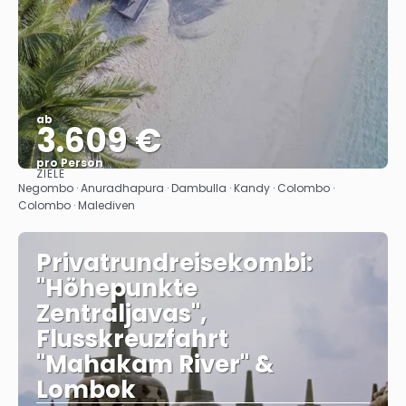
ab
3.609 €
pro Person
ZIELE
Sehen
Negombo · Anuradhapura · Dambulla · Kandy · Colombo ·
Colombo · Malediven
Privatrundreisekombi:
"Höhepunkte
Zentraljavas",
Flusskreuzfahrt
"Mahakam River" &
Lombok