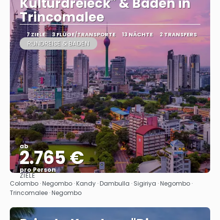
Kulturdreieck" & Baden in
Trincomalee
7 ZIELE
3 FLÜGE/TRANSPORTE
13 NÄCHTE
2 TRANSFERS
RUNDREISE & BADEN
ab
2.765 €
pro Person
ZIELE
Sehen
Colombo · Negombo · Kandy · Dambulla · Sigiriya · Negombo ·
Trincomalee · Negombo