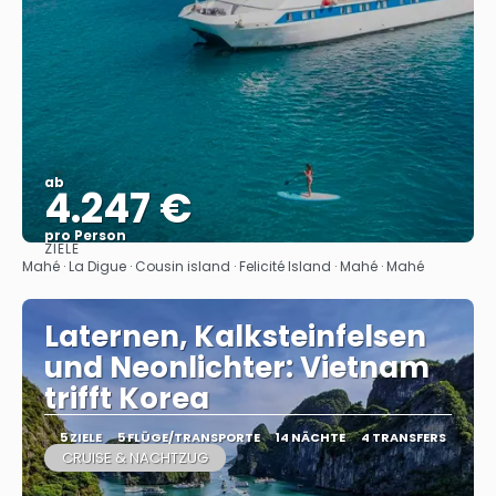
ab
4.247 €
pro Person
ZIELE
Sehen
Mahé · La Digue · Cousin island · Felicité Island · Mahé · Mahé
Laternen, Kalksteinfelsen
und Neonlichter: Vietnam
trifft Korea
5 ZIELE
5 FLÜGE/TRANSPORTE
14 NÄCHTE
4 TRANSFERS
CRUISE & NACHTZUG