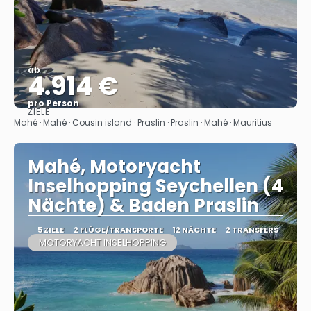
ab
4.914 €
pro Person
ZIELE
Sehen
Mahé · Mahé · Cousin island · Praslin · Praslin · Mahé · Mauritius
Mahé, Motoryacht
Inselhopping Seychellen (4
Nächte) & Baden Praslin
5 ZIELE
2 FLÜGE/TRANSPORTE
12 NÄCHTE
2 TRANSFERS
MOTORYACHT INSELHOPPING