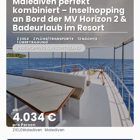
Malediven perfekt
kombiniert – Inselhopping
an Bord der MV Horizon 2 &
Badeurlaub im Resort
2 ZIELE
2 FLÜGE/TRANSPORTE
12 NÄCHTE
1 ÜBERTRAGUNG
INSELHOPPING & RESORT ISLAND
ab
4.034 €
pro Person
ZIELE
Malediven · Malediven
Sehen