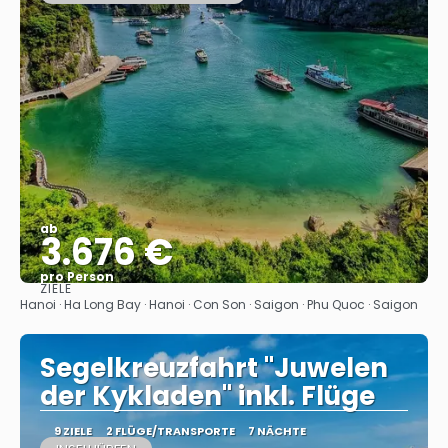
ab
3.676 €
pro Person
ZIELE
Sehen
Hanoi · Ha Long Bay · Hanoi · Con Son · Saigon · Phu Quoc · Saigon
Segelkreuzfahrt "Juwelen
der Kykladen" inkl. Flüge
9 ZIELE
2 FLÜGE/TRANSPORTE
7 NÄCHTE