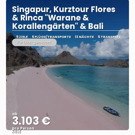
Singapur, Kurztour Flores
& Rinca "Warane &
Korallengärten" & Bali
5 ZIELE
5 FLÜGE/TRANSPORTE
13 NÄCHTE
5 TRANSFERS
Für Dich gemacht.
ab
3.103 €
pro Person
ZIELE