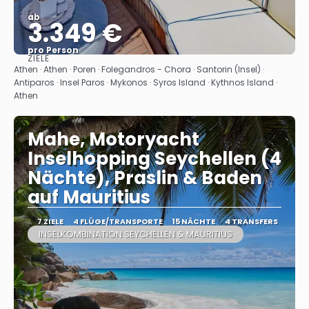
ab
3.349 €
pro Person
ZIELE
Sehen
Athen · Athen · Poren · Folegandros - Chora · Santorin (Insel) ·
Antiparos · Insel Paros · Mykonos · Syros Island · Kythnos Island ·
Athen
Mahe, Motoryacht
Inselhopping Seychellen (4
Nächte), Praslin & Baden
auf Mauritius
7 ZIELE
4 FLÜGE/TRANSPORTE
15 NÄCHTE
4 TRANSFERS
INSELKOMBINATION SEYCHELLEN & MAURITIUS