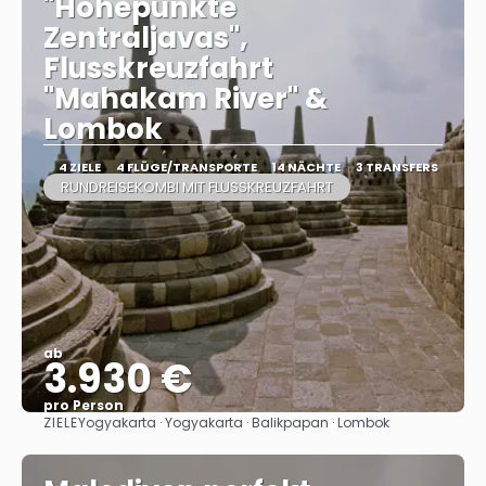
"Höhepunkte
Zentraljavas",
Flusskreuzfahrt
"Mahakam River" &
Lombok
4 ZIELE
4 FLÜGE/TRANSPORTE
14 NÄCHTE
3 TRANSFERS
RUNDREISEKOMBI MIT FLUSSKREUZFAHRT
ab
3.930 €
pro Person
ZIELE
Yogyakarta · Yogyakarta · Balikpapan · Lombok
Sehen