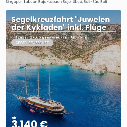
Sehen
Singapur · Labuan Bajo · Labuan Bajo · Ubud, Bali · Süd Bali
Segelkreuzfahrt "Juwelen
der Kykladen" inkl. Flüge
9 ZIELE
2 FLÜGE/TRANSPORTE
7 NÄCHTE
SEGELKREUZFAHRT
ab
3.140 €