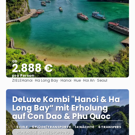
ab
2.888 €
pro Person
ZIELE
Hanoi · Ha Long Bay · Hanoi · Hue · Hoi An · Seoul
Sehen
DeLuxe Kombi "Hanoi & Ha
Long Bay“ mit Erholung
auf Con Dao & Phu Quoc
6 ZIELE
6 FLÜGE/TRANSPORTE
14 NÄCHTE
6 TRANSFERS
RUNDREISE & INSELHOPPING