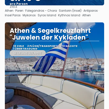
pro Person
ZIELE
Sehen
Athen · Poren · Folegandros - Chora · Santorin (Insel) · Antiparos ·
Insel Paros · Mykonos · Syros Island · Kythnos Island · Athen
Athen & Segelkreuzfahrt
"Juwelen der Kykladen"
10 ZIELE
2 FLÜGE/TRANSPORTE
10 NÄCHTE
1 ÜBERTRAGUNG
SEGELKREUZFAHRT