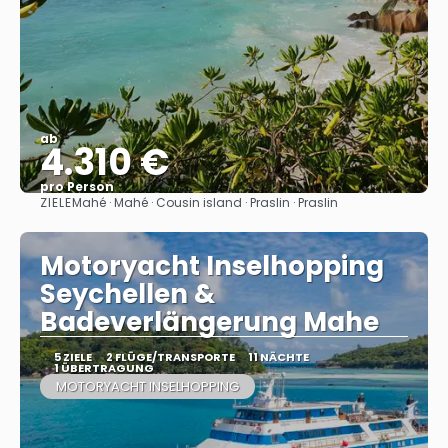
ab
4.310 €
pro Person
ZIELE
Mahé · Mahé · Cousin island · Praslin · Praslin
Sehen
Motoryacht Inselhopping
Seychellen &
Badeverlängerung Mahe
5 ZIELE
2 FLÜGE/TRANSPORTE
11 NÄCHTE
1 ÜBERTRAGUNG
MOTORYACHT INSELHOPPING