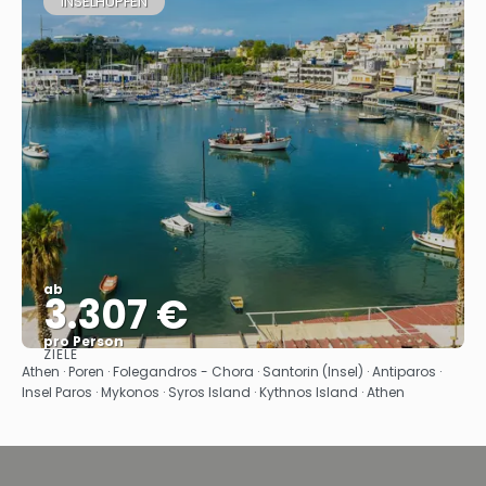
INSELHÜPFEN
ab
3.307 €
pro Person
ZIELE
Sehen
Athen · Poren · Folegandros - Chora · Santorin (Insel) · Antiparos ·
Insel Paros · Mykonos · Syros Island · Kythnos Island · Athen