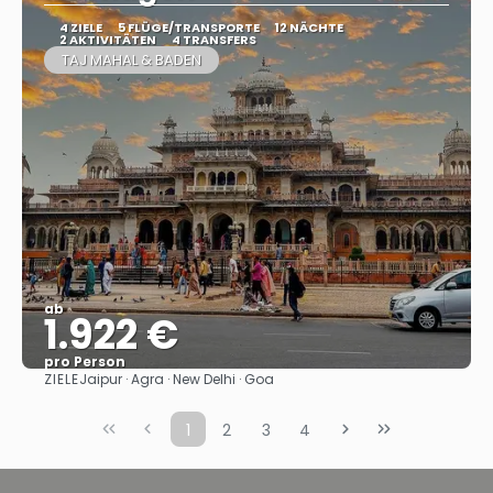
4 ZIELE
5 FLÜGE/TRANSPORTE
12 NÄCHTE
2 AKTIVITÄTEN
4 TRANSFERS
TAJ MAHAL & BADEN
ab
1.922 €
pro Person
ZIELE
Jaipur · Agra · New Delhi · Goa
Sehen
1
2
3
4