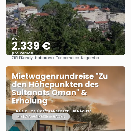
ab
2.339 €
pro Person
ZIELE
Kandy · Habarana · Trincomalee · Negombo
Sehen
Mietwagenrundreise "Zu
den Höhepunkten des
Sultanats Oman" &
Erholung
6 ZIELE
2 FLÜGE/TRANSPORTE
10 NÄCHTE
MIETWAGENREISE & BADEN