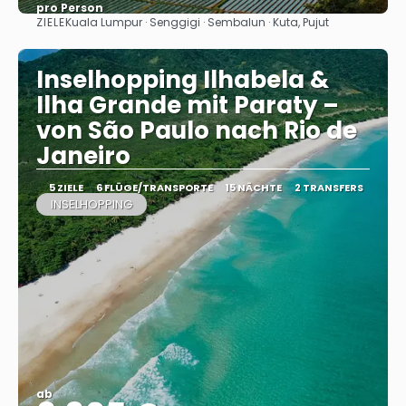
pro Person
ZIELE
Kuala Lumpur · Senggigi · Sembalun · Kuta, Pujut
Sehen
Inselhopping Ilhabela &
Ilha Grande mit Paraty –
von São Paulo nach Rio de
Janeiro
5 ZIELE
6 FLÜGE/TRANSPORTE
15 NÄCHTE
2 TRANSFERS
INSELHOPPING
ab