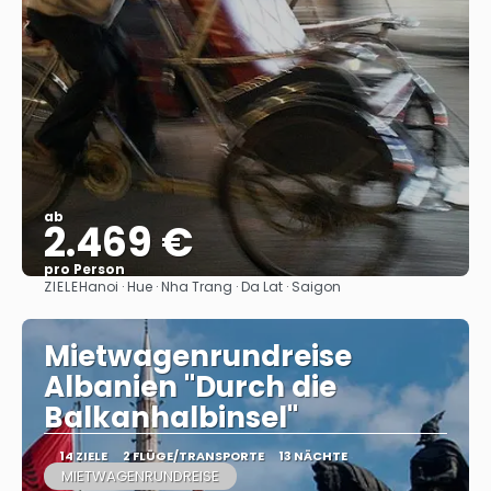
ab
2.469 €
pro Person
ZIELE
Hanoi · Hue · Nha Trang · Da Lat · Saigon
Sehen
Mietwagenrundreise
Albanien "Durch die
Balkanhalbinsel"
14 ZIELE
2 FLÜGE/TRANSPORTE
13 NÄCHTE
MIETWAGENRUNDREISE