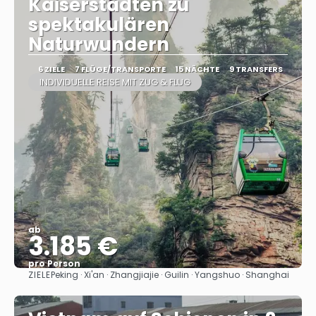
Kaiserstädten zu
spektakulären
Naturwundern
6 ZIELE
7 FLÜGE/TRANSPORTE
15 NÄCHTE
9 TRANSFERS
INDIVIDUELLE REISE MIT ZUG & FLUG
ab
3.185 €
pro Person
ZIELE
Peking · Xi'an · Zhangjiajie · Guilin · Yangshuo · Shanghai
Sehen