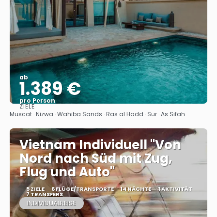
ab
1.389 €
pro Person
ZIELE
Sehen
Muscat · Nizwa · Wahiba Sands · Ras al Hadd · Sur · As Sifah
Vietnam Individuell "Von
Nord nach Süd mit Zug,
Flug und Auto"
5 ZIELE
6 FLÜGE/TRANSPORTE
14 NÄCHTE
1 AKTIVITÄT
7 TRANSFERS
INDIVIDUALREISE