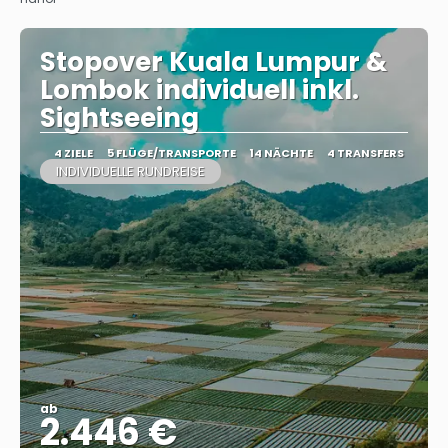
Stopover Kuala Lumpur &
Lombok individuell inkl.
Sightseeing
4 ZIELE
5 FLÜGE/TRANSPORTE
14 NÄCHTE
4 TRANSFERS
INDIVIDUELLE RUNDREISE
ab
2.446 €