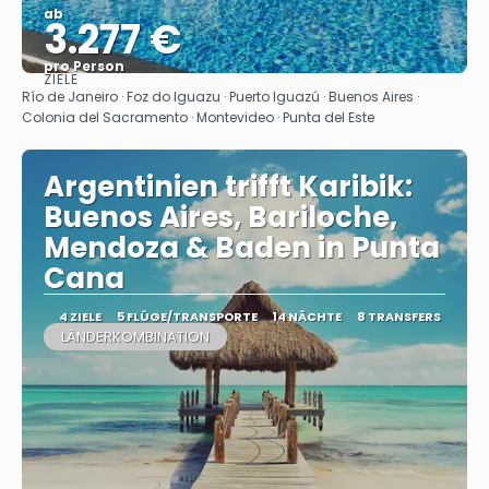
ab
3.277 €
pro Person
ZIELE
Sehen
Río de Janeiro · Foz do Iguazu · Puerto Iguazú · Buenos Aires ·
Colonia del Sacramento · Montevideo · Punta del Este
Argentinien trifft Karibik:
Buenos Aires, Bariloche,
Mendoza & Baden in Punta
Cana
4 ZIELE
5 FLÜGE/TRANSPORTE
14 NÄCHTE
8 TRANSFERS
LÄNDERKOMBINATION