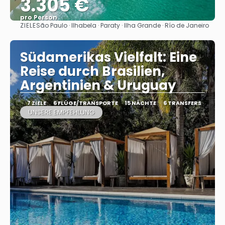
3.305 €
pro Person
ZIELE
São Paulo · Ilhabela · Paraty · Ilha Grande · Río de Janeiro
Sehen
Südamerikas Vielfalt: Eine
Reise durch Brasilien,
Argentinien & Uruguay
7 ZIELE
6 FLÜGE/TRANSPORTE
15 NÄCHTE
6 TRANSFERS
UNSERE EMPFEHLUNG