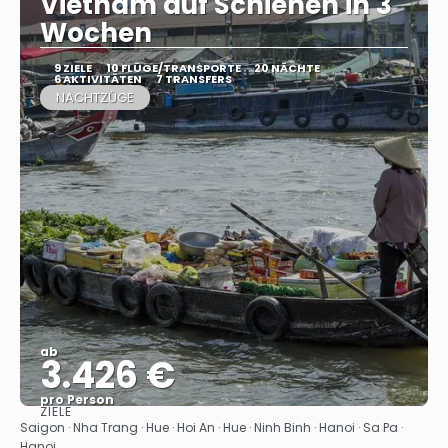
Vietnam auf Schienen in 3
Wochen
9 ZIELE
10 FLÜGE/TRANSPORTE
20 NÄCHTE
6 AKTIVITÄTEN
7 TRANSFERS
NACHTZÜGE
ab
3.426 €
pro Person
ZIELE
Sehen
Saigon · Nha Trang · Hue · Hoi An · Hue · Ninh Binh · Hanoi · Sa Pa ·
Hanoi