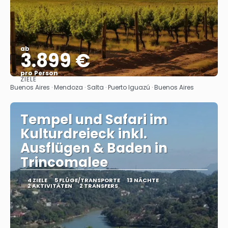
ab
3.899 €
pro Person
ZIELE
Sehen
Buenos Aires · Mendoza · Salta · Puerto Iguazú · Buenos Aires
Tempel und Safari im
Kulturdreieck inkl.
Ausflügen & Baden in
Trincomalee
4 ZIELE
5 FLÜGE/TRANSPORTE
13 NÄCHTE
2 AKTIVITÄTEN
2 TRANSFERS