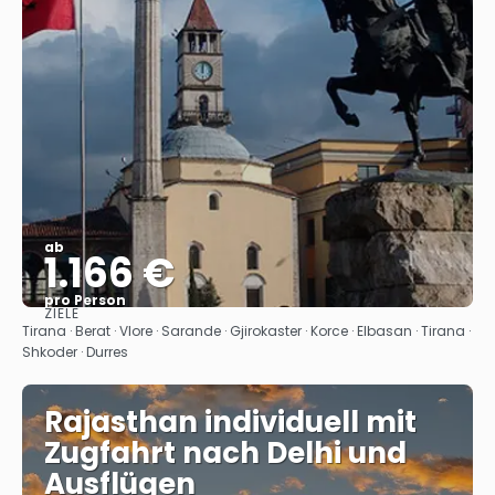
ab
1.166 €
pro Person
ZIELE
Sehen
Tirana · Berat · Vlore · Sarande · Gjirokaster · Korce · Elbasan · Tirana ·
Shkoder · Durres
Rajasthan individuell mit
Zugfahrt nach Delhi und
Ausflügen