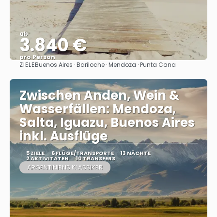
ab
3.840 €
pro Person
ZIELE
Buenos Aires · Bariloche · Mendoza · Punta Cana
Sehen
Zwischen Anden, Wein &
Wasserfällen: Mendoza,
Salta, Iguazu, Buenos Aires
inkl. Ausflüge
5 ZIELE
6 FLÜGE/TRANSPORTE
13 NÄCHTE
2 AKTIVITÄTEN
10 TRANSFERS
ARGENTINIENS KLASSIKER