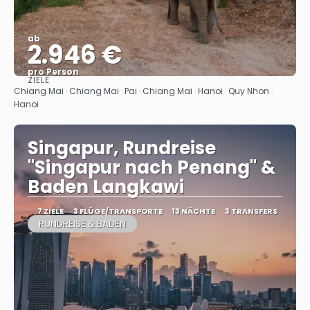
ab
2.946 €
pro Person
ZIELE
Sehen
Chiang Mai · Chiang Mai · Pai · Chiang Mai · Hanoi · Quy Nhon ·
Hanoi
Singapur, Rundreise
"Singapur nach Penang" &
Baden Langkawi
7 ZIELE
3 FLÜGE/TRANSPORTE
13 NÄCHTE
3 TRANSFERS
RUNDREISE & BADEN