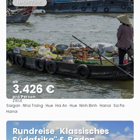
NACHTZÜGE
ab
3.426 €
pro Person
ZIELE
Sehen
Saigon · Nha Trang · Hue · Hoi An · Hue · Ninh Binh · Hanoi · Sa Pa ·
Hanoi
Rundreise "Klassisches