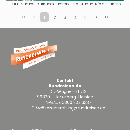
ZIELE
São Paulo · Ilhabela · Paraty · Ilha Grande · Río de Janeiro
Sehen
1
2
3
4
5
Kontakt
Rundreisen.de
Dr.-Wagner-Str. 12
99820 - Hörselberg-Hainich
Telefon:
0800 337 3337
E-Mail:
reiseberatung@rundreisen.de