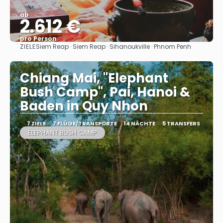
ab
2.612 €
pro Person
ZIELE
Siem Reap · Siem Reap · Sihanoukville · Phnom Penh
Sehen
Chiang Mai, "Elephant
Bush Camp", Pai, Hanoi &
Baden in Quy Nhon
7 ZIELE
7 FLÜGE/TRANSPORTE
14 NÄCHTE
5 TRANSFERS
ELEPHANT BUSH CAMP