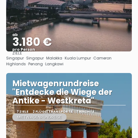
ab
3.180 €
pro Person
ZIELE
Sehen
Singapur · Singapur · Malakka · Kuala Lumpur · Cameron
Highlands · Penang · Langkawi
Mietwagenrundreise
"Entdecke die Wiege der
Antike - Westkreta"
7 ZIELE
2 FLÜGE/TRANSPORTE
7 NÄCHTE
MIETWAGENRUNDREISE