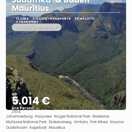
Südafrika" & Baden
Mauritius
12 ZIELE
3 FLÜGE/TRANSPORTE
20 NÄCHTE
2 TRANSFERS
LÄNDERKOMBINATION
ab
5.014 €
pro Person
ZIELE
Sehen
Johannesburg · Hazyview · Krüger National Park · Malelane ·
Hluhluwe National Park · Drakensberg · Umtata · Port Alfred · Knysna ·
Oudtshoorn · Kapstadt · Mauritius