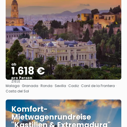
ab
1.618 €
pro Person
ZIELE
Sehen
Malaga · Granada · Ronda · Sevilla · Cadiz · Conil de la Frontera ·
Costa del Sol
Komfort-
Mietwagenrundreise
"Kastilien & Extremadura"