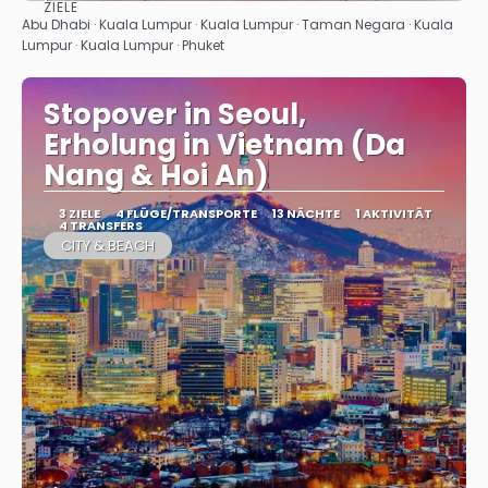
ZIELE
Sehen
Abu Dhabi · Kuala Lumpur · Kuala Lumpur · Taman Negara · Kuala
Lumpur · Kuala Lumpur · Phuket
Stopover in Seoul,
Erholung in Vietnam (Da
Nang & Hoi An)
3 ZIELE
4 FLÜGE/TRANSPORTE
13 NÄCHTE
1 AKTIVITÄT
4 TRANSFERS
CITY & BEACH