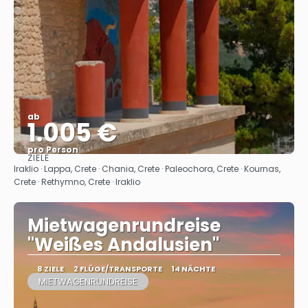
ab
1.005 €
pro Person
ZIELE
Sehen
Iraklio · Lappa, Crete · Chania, Crete · Paleochora, Crete · Kournas,
Crete · Rethymno, Crete · Iraklio
Mietwagenrundreise
"Weißes Andalusien"
8 ZIELE
2 FLÜGE/TRANSPORTE
14 NÄCHTE
MIETWAGENRUNDREISE