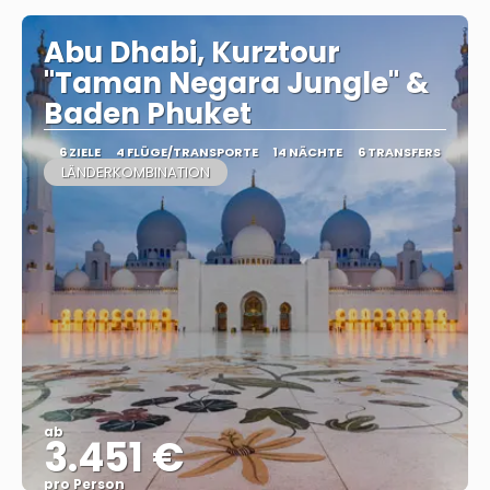
Abu Dhabi, Kurztour
"Taman Negara Jungle" &
Baden Phuket
6 ZIELE
4 FLÜGE/TRANSPORTE
14 NÄCHTE
6 TRANSFERS
LÄNDERKOMBINATION
ab
3.451 €
pro Person