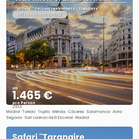
10 ZIELE
2 FLÜGE/TRANSPORTE
11 NÄCHTE
MIETWAGENRUNDREISE
ab
1.465 €
pro Person
ZIELE
Sehen
Madrid · Toledo · Trujillo · Mérida · Cáceres‎ · Salamanca · Avila ·
Segovia · San Lorenzo de El Escorial · Madrid
Safari "Tarangire