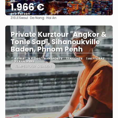
ab
1.966 €
pro Person
ZIELE
Seoul · Da Nang · Hoi An
Sehen
Private Kurztour "Angkor &
Tonle Sap", Sihanoukville
Baden, Phnom Penh
4 ZIELE
4 FLÜGE/TRANSPORTE
13 NÄCHTE
1 AKTIVITÄT
3 TRANSFERS
TEMPELTOUR & BADEN