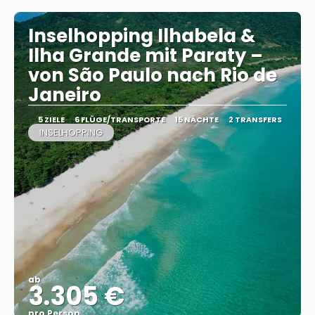
Inselhopping Ilhabela &
Ilha Grande mit Paraty –
von São Paulo nach Rio de
Janeiro
5 ZIELE
6 FLÜGE/TRANSPORTE
15 NÄCHTE
2 TRANSFERS
INSELHOPPING
ab
3.305 €
pro Person