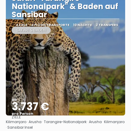
Nationalpark" & Baden auf
Sansibar
4 ZIELE
4 FLÜGE/TRANSPORTE
10 NÄCHTE
2 TRANSFERS
SAFARI & BADEN
ab
3.737 €
pro Person
ZIELE
Sehen
Kilimanjaro · Arusha · Tarangire-Nationalpark · Arusha · Kilimanjaro
· Sansibar Insel