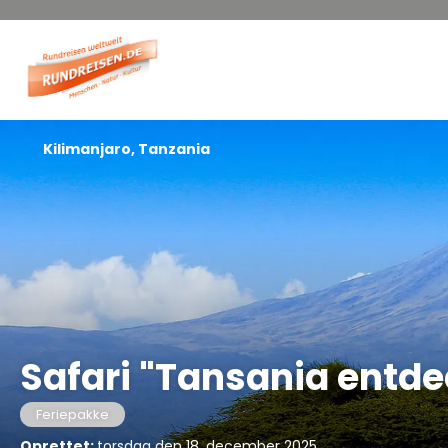
Kilimanjaro, Tanzania
Safari "Tansania entd
Feriepakke
Oprettet:
torsdag den 18. december 2025