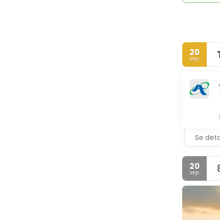
20
sep.
Se deta
20
sep.