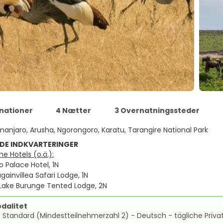
inationer
4 Nætter
3 Overnatningssteder
imanjaro, Arusha, Ngorongoro, Karatu, Tarangire National Park
DE INDKVARTERINGER
e Hotels (o.ä.):
o Palace Hotel, 1N
gainvillea Safari Lodge, 1N
 Lake Burunge Tented Lodge, 2N
dalitet
 Standard (Mindestteilnehmerzahl 2) - Deutsch - tägliche Priva