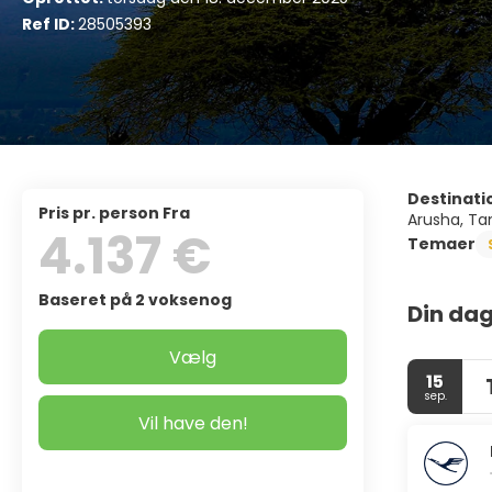
Ref ID:
28505393
Destinati
pris pr. person Fra
Arusha, Tan
4.137 €
Temaer
Baseret på 2 voksenog
Din dag
Vælg
15
sep.
Vil have den!