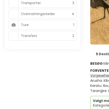
Transporter
3
Overnatningssteder
4
Ture
1
Transfers
2
5 Dest
BESØG
Kil
FORVENTE
Vorgesehen
Arusha: Kib
Karatu: Bou
Tarangire:
Valgt mo
Kategorie