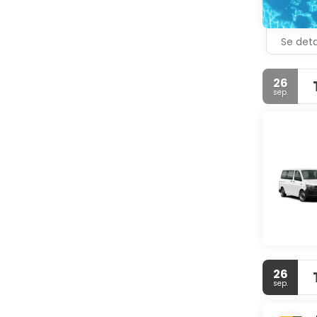
Se deta
26
sep.
26
sep.