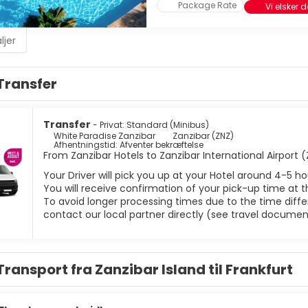
Package Rate
Vi elsker d
ljer
Transfer
Transfer
- Privat: Standard (Minibus)
White Paradise Zanzibar
Zanzibar (ZNZ)
Afhentningstid: Afventer bekræftelse
From Zanzibar Hotels to Zanzibar International Airport 
Your Driver will pick you up at your Hotel around 4-5 ho
You will receive confirmation of your pick-up time at t
To avoid longer processing times due to the time differ
contact our local partner directly (see travel documen
Transport fra Zanzibar Island til Frankfurt