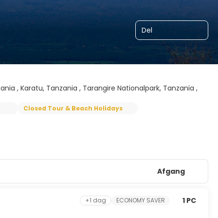
Del
ania , Karatu, Tanzania , Tarangire Nationalpark, Tanzania ,
Closed Tour & Beach Holidays
Afgang
1 PC
+1 dag
ECONOMY SAVER