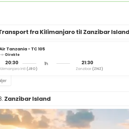
Transport fra Kilimanjaro til Zanzibar Islan
Air Tanzania - TC 105
Direkte
20:30
21:30
1h
Kilimanjaro Intl
(JRO)
Zanzibar
(ZNZ)
ljer
8.
Zanzibar Island