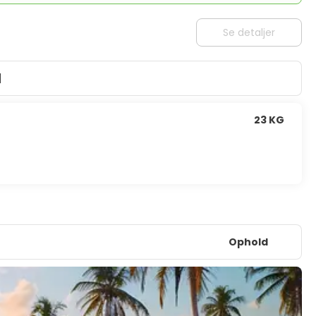
Se detaljer
d
23 KG
Ophold