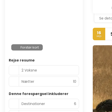
Se deta
16
sep.
Forstør kort
Rejse resume
2 Voksne
Nætter
10
Denne forespørgsel inkluderer
Destinationer
6