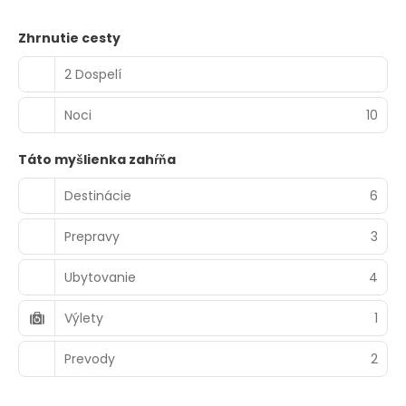
Zhrnutie cesty
2 Dospelí
Noci
10
Táto myšlienka zahŕňa
Destinácie
6
Prepravy
3
Ubytovanie
4
Výlety
1
Prevody
2