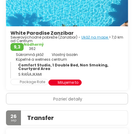
nadšencov prírody je návšteva lesa Jozani
nevyhnutnosťou. Táto chránená oblasť je domovom
vzácnej opice Red Colobus a rôznych ďalších voľne
žijúcich živočíchov. Prejdite sa po jeho sviežich
chodníkoch a zažite zblízka jedinečnú flóru a faunu
White Paradise Zanzibar
ostrova. Ostrov Zanzibar je so svojou rozmanitou ponukou
Severovýchodné pobrežie (Zanzibar) -
Ukáž na mape
> 7,0 km
destináciou, ktorá uchváti zmysly a zanechá trvalý dojem
od Centrum
na všetkých, ktorí ho navštívia.
Nádherný
9,3
362
Súkromná pláž
Vlastný bazén
Kúpeľné a wellness centrum
Comfort Studio, 1 Double Bed, Non Smoking,
Courtyard Area
S RAŇAJKAMI
Package Rate
Milujeme to
Pozrieť detaily
26
Transfer
sep