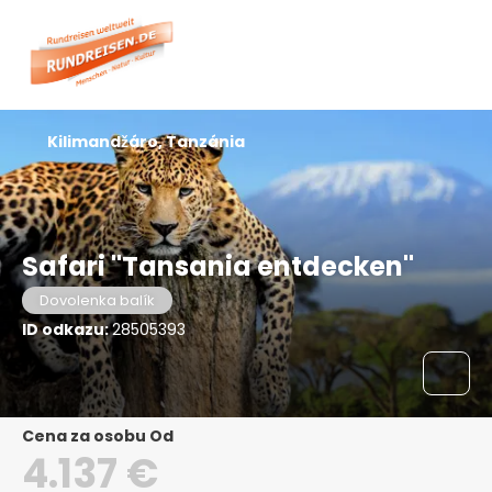
Kilimandžáro, Tanzánia
Safari "Tansania entdecken"
Dovolenka balík
ID odkazu:
28505393
Cena za osobu Od
4.137 €