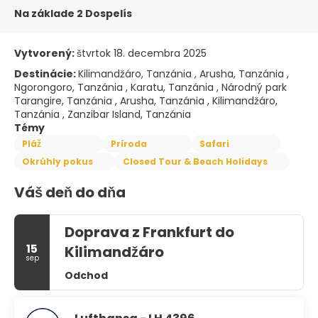
Na základe 2 Dospelís
Vytvorený:
štvrtok 18. decembra 2025
Destinácie:
Kilimandžáro, Tanzánia , Arusha, Tanzánia ,
Ngorongoro, Tanzánia , Karatu, Tanzánia , Národný park
Tarangire, Tanzánia , Arusha, Tanzánia , Kilimandžáro,
Tanzánia , Zanzibar Island, Tanzánia
Témy
Pláž
Príroda
Safari
Okrúhly pokus
Closed Tour & Beach Holidays
Váš deň do dňa
Doprava z Frankfurt do
15
Kilimandžáro
sep
Odchod