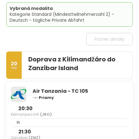
Vybraná modalita
Kategorie Standard (Mindestteilnehmerzahl 2) -
Deutsch - tägliche Private Abfahrt
Pozrieť detaily
Doprava z Kilimandžáro do
20
Zanzibar Island
sep
Air Tanzania - TC 105
Priamy
20:30
Kilimanjaro Intl
(JRO)
1h
21:30
Zanzibar
(ZNZ)