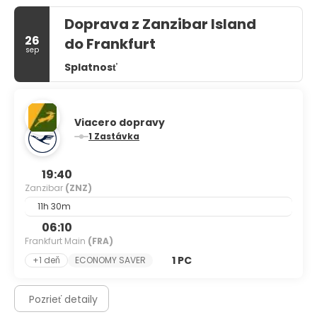
Doprava z Zanzibar Island
26
do Frankfurt
sep
Splatnosť
Viacero dopravy
1 Zastávka
19:40
Zanzibar
(ZNZ)
11h 30m
06:10
Frankfurt Main
(FRA)
1 PC
+1 deň
ECONOMY SAVER
Pozrieť detaily