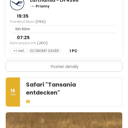
Lufthansa - LH 4396
Priamy
19:35
Frankfurt Main
(FRA)
10h 50m
07:25
Kilimanjaro Intl
(JRO)
1 PC
+1 deň
ECONOMY SAVER
Pozrieť detaily
Safari "Tansania
16
entdecken"
sep